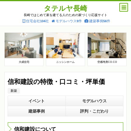
タテルヤ長崎
長崎ではじめて家を建てる人のための家づくり応援サイト
住宅会社
社
モデルハウス
件
建築事例
件
104
9
56
大成住宅
ニッシンホーム
空感考房CO.CO
信和建設の特徴・口コミ・坪単価
新築
イベント
モデルハウス
建築事例
評判・こだわり
信和建設について