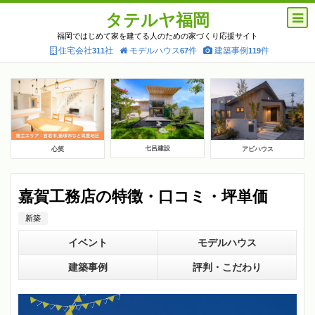
タテルヤ福岡
福岡ではじめて家を建てる人のための家づくり応援サイト
住宅会社
社
モデルハウス
件
建築事例
件
311
67
119
七呂建設
心笑
アビハウス
嘉賀工務店の特徴・口コミ・坪単価
新築
イベント
モデルハウス
建築事例
評判・こだわり