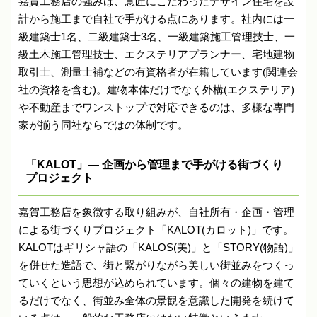
嘉賀工務店の強みは、意匠にこだわったデザイン住宅を設
計から施工まで自社で手がける点にあります。社内には一
級建築士1名、二級建築士3名、一級建築施工管理技士、一
級土木施工管理技士、エクステリアプランナー、宅地建物
取引士、測量士補などの有資格者が在籍しています(関連会
社の資格を含む)。建物本体だけでなく外構(エクステリア)
や不動産までワンストップで対応できるのは、多様な専門
家が揃う同社ならではの体制です。
「KALOT」— 企画から管理まで手がける街づくり
プロジェクト
嘉賀工務店を象徴する取り組みが、自社所有・企画・管理
による街づくりプロジェクト「KALOT(カロット)」です。
KALOTはギリシャ語の「KALOS(美)」と「STORY(物語)」
を併せた造語で、街と繋がりながら美しい街並みをつくっ
ていくという思想が込められています。個々の建物を建て
るだけでなく、街並み全体の景観を意識した開発を続けて