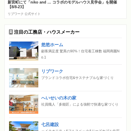
新宮町にて「niko and … コラボのモデルハウス見学会」を開催
【8/8-23】
リブワーク 公式サイト
注目の工務店・ハウスメーカー
悠悠ホーム
顧客満足度 驚異の90%！住宅着工棟数 福岡商圏N
o.1
リブワーク
ブランドコラボ住宅&サステナブルな家づくり
へいせいの木の家
社員職人「多能匠」による強靭で快適な家づくり
七呂建設
ハイクオリティ&フルスペック&リーズナブル住宅