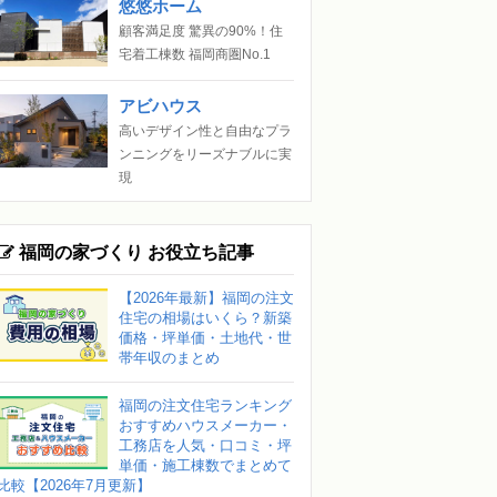
悠悠ホーム
顧客満足度 驚異の90%！住
宅着工棟数 福岡商圏No.1
アビハウス
高いデザイン性と自由なプラ
ンニングをリーズナブルに実
現
福岡の家づくり お役立ち記事
【2026年最新】福岡の注文
住宅の相場はいくら？新築
価格・坪単価・土地代・世
帯年収のまとめ
福岡の注文住宅ランキング
おすすめハウスメーカー・
工務店を人気・口コミ・坪
単価・施工棟数でまとめて
比較【2026年7月更新】