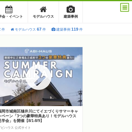
学会・イベント
モデルハウス
建築事例
2
67
119
件
モデルハウス
件
建築事例
件
福岡市城南区樋井川にてイエづくりサマーキャ
ンペーン「3つの豪華特典あり！モデルハウス
見学会」を開催【8/1-8/9】
アビハウス 公式サイト