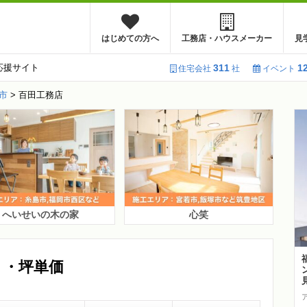
はじめての方へ
工務店・ハウスメーカー
見
応援サイト
311
1
住宅会社
社
イベント
市
>
百田工務店
へいせいの木の家
心笑
ミ・坪単価