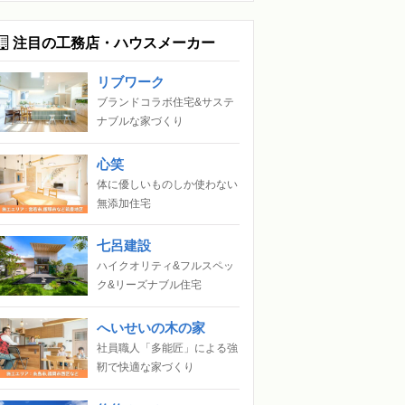
注目の工務店・ハウスメーカー
リブワーク
ブランドコラボ住宅&サステ
ナブルな家づくり
心笑
体に優しいものしか使わない
無添加住宅
七呂建設
ハイクオリティ&フルスペッ
ク&リーズナブル住宅
へいせいの木の家
社員職人「多能匠」による強
靭で快適な家づくり