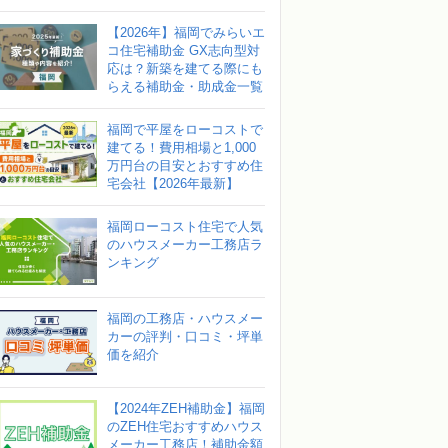
【2026年】福岡でみらいエ
コ住宅補助金 GX志向型対
応は？新築を建てる際にも
らえる補助金・助成金一覧
福岡で平屋をローコストで
建てる！費用相場と1,000
万円台の目安とおすすめ住
宅会社【2026年最新】
福岡ローコスト住宅で人気
のハウスメーカー工務店ラ
ンキング
福岡の工務店・ハウスメー
カーの評判・口コミ・坪単
価を紹介
【2024年ZEH補助金】福岡
のZEH住宅おすすめハウス
メーカー工務店！補助金額