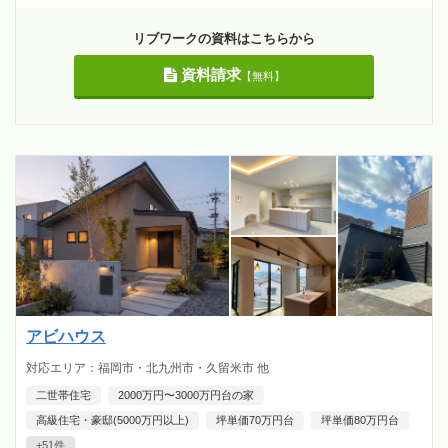
リブワークの資料はこちらから
資料請求
【無料】
アビハウス
対応エリア：福岡市・北九州市・久留米市 他
二世帯住宅
2000万円〜3000万円台の家
高級住宅・豪邸(5000万円以上)
坪単価70万円台
坪単価80万円台
+51件