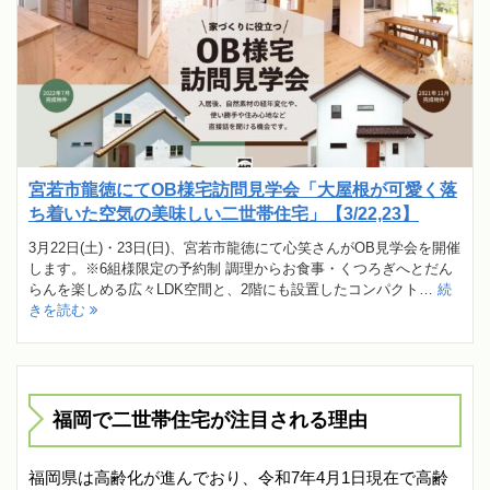
宮若市龍徳にてOB様宅訪問見学会「大屋根が可愛く落
ち着いた空気の美味しい二世帯住宅」【3/22,23】
3月22日(土)・23日(日)、宮若市龍徳にて心笑さんがOB見学会を開催
します。※6組様限定の予約制 調理からお食事・くつろぎへとだん
らんを楽しめる広々LDK空間と、2階にも設置したコンパクト…
続
きを読む
福岡で二世帯住宅が注目される理由
福岡県は高齢化が進んでおり、令和7年4月1日現在で高齢