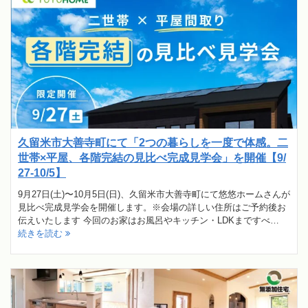
久留米市大善寺町にて「2つの暮らしを一度で体感。二
世帯×平屋、各階完結の見比べ完成見学会」を開催【9/
27-10/5】
9月27日(土)〜10月5日(日)、久留米市大善寺町にて悠悠ホームさんが
見比べ完成見学会を開催します。※会場の詳しい住所はご予約後お
伝えいたします 今回のお家はお風呂やキッチン・LDKまですべ…
続きを読む