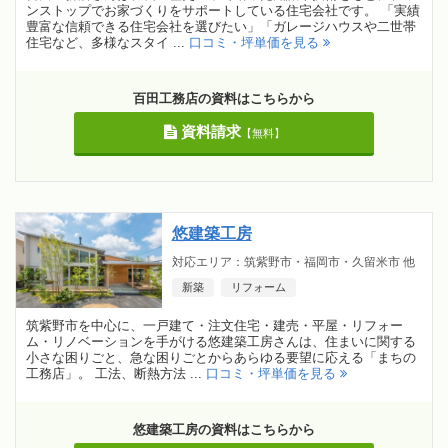
ンストップでお家づくりをサポートしている住宅会社です。 「実績
豊富な信頼できる住宅会社を選びたい」「ガレージハウスや二世帯
住宅など、多様なスタイ ...
口コミ・坪単価を見る
百田工務店の資料はこちらから
資料請求
【無料】
悠建築工房
対応エリア：筑紫野市・福岡市・久留米市 他
新築
リフォーム
筑紫野市を中心に、一戸建て・注文住宅・建売・平屋・リフォー
ム・リノベーションを手がける悠建築工房さんは、住まいに関する
小さな困りごと、急な困りごとからあらゆる要望に応える「まちの
工務店」。 工法、断熱方法 ...
口コミ・坪単価を見る
悠建築工房の資料はこちらから