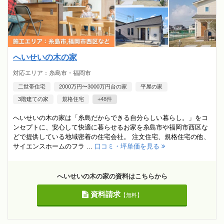
へいせいの木の家
対応エリア：糸島市・福岡市
二世帯住宅
2000万円〜3000万円台の家
平屋の家
3階建ての家
規格住宅
+48件
へいせいの木の家は「糸島だからできる自分らしい暮らし。」をコ
ンセプトに、安心して快適に暮らせるお家を糸島市や福岡市西区な
どで提供している地域密着の住宅会社。 注文住宅、規格住宅の他、
サイエンスホームのフラ ...
口コミ・坪単価を見る
へいせいの木の家の資料はこちらから
資料請求
【無料】