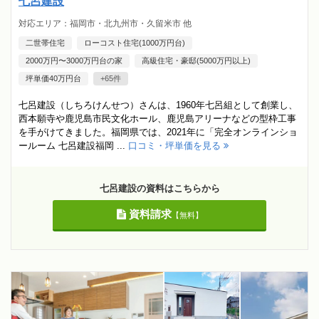
七呂建設
対応エリア：福岡市・北九州市・久留米市 他
二世帯住宅
ローコスト住宅(1000万円台)
2000万円〜3000万円台の家
高級住宅・豪邸(5000万円以上)
坪単価40万円台
+65件
七呂建設（しちろけんせつ）さんは、1960年七呂組として創業し、
西本願寺や鹿児島市民文化ホール、鹿児島アリーナなどの型枠工事
を手がけてきました。福岡県では、2021年に「完全オンラインショ
ールーム 七呂建設福岡 ...
口コミ・坪単価を見る
七呂建設の資料はこちらから
資料請求
【無料】