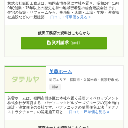
株式会社飯田工務店は、福岡市博多区に本社を置き、昭和24年(194
9年)創業・75年以上の歴史を持つ地域密着型の総合建設会社です。
住宅の新築・リフォームから、事務所・店舗・工場・学校・医療福
祉施設などの一般建築 ...
口コミ・坪単価を見る
飯田工務店の資料はこちらから
資料請求
【無料】
芙蓉ホーム
対応エリア：福岡市・久留米市・筑紫野市 他
新築
芙蓉ホームは、福岡市博多区に本社を置く芙蓉ディベロップメント
株式会社が運営する、パナソニックビルダーズグループの完全自由
設計・注文住宅の会社です。パナソニックの耐震住宅工法「テクノ
ストラクチャー」の認定施工店と ...
口コミ・坪単価を見る
芙蓉ホームの資料はこちらから