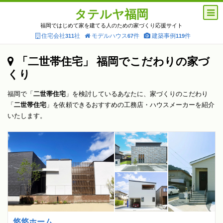
タテルヤ福岡
福岡ではじめて家を建てる人のための家づくり応援サイト
住宅会社
社
モデルハウス
件
建築事例
件
311
67
119
「二世帯住宅」 福岡でこだわりの家づ
くり
福岡で「
二世帯住宅
」を検討しているあなたに、家づくりのこだわり
「
二世帯住宅
」を依頼できるおすすめの工務店・ハウスメーカーを紹介
いたします。
悠悠ホーム