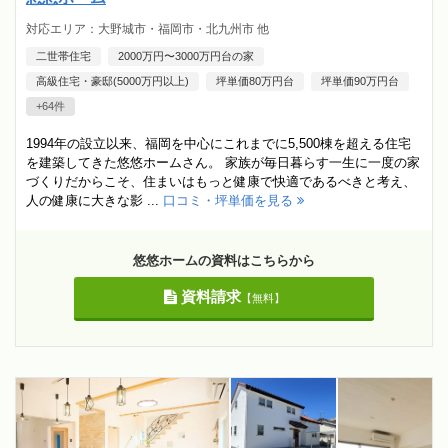
対応エリア：大野城市・福岡市・北九州市 他
二世帯住宅
2000万円〜3000万円台の家
高級住宅・豪邸(5000万円以上)
坪単価80万円台
坪単価90万円台
+64件
1994年の設立以来、福岡を中心にこれまでに5,500棟を超える住宅
を建築してきた悠悠ホームさん。 家族が毎日暮らす一生に一度の家
づくりだからこそ、住まいはもっと健康で快適であるべきと考え、
人の健康に大きな影 ...
口コミ・坪単価を見る
悠悠ホームの資料はこちらから
資料請求
【無料】