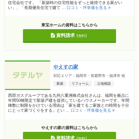
住宅会社です。 「新築時の住宅性能をずっと維持できる家がい
い」、「長期優良住宅で建て ...
口コミ・坪単価を見る
東宝ホームの資料はこちらから
資料請求
【無料】
やえすの家
対応エリア：福岡市・筑紫野市・福津市 他
新築
リフォーム
土地相談
西部ガスグループである九州八重洲株式会社さんは、福岡を拠点に
年間50棟限定で新築戸建を提供しているハウスメーカーです。年間
棟数に制限をかけている理由は「家を建てるご家族との時間を十分
にとって家づくりをする」とい ...
口コミ・坪単価を見る
やえすの家の資料はこちらから
資料請求
【無料】