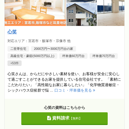
心笑
対応エリア：宮若市・飯塚市・宗像市 他
二世帯住宅
2000万円〜3000万円台の家
高級住宅・豪邸(5000万円以上)
坪単価60万円台
坪単価70万円台
+53件
心笑さんは、からだにやさしい素材を使い、お客様が安全に安心し
て過ごすことができるお家を提供している住宅会社です。 「素材に
こだわりたい」「高性能なお家に暮らしたい」「化学物質過敏症・
シックハウス症候群で悩 ...
口コミ・坪単価を見る
心笑の資料はこちらから
資料請求
【無料】