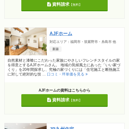
資料請求
【無料】
AJFホーム
対応エリア：福岡市・筑紫野市・糸島市 他
新築
自然素材と漆喰にこだわった家族にやさしいフレンチスタイルの家
を得意とするAJFホームさん。 地域の気候風土にあった「いい家づ
くり」を20年間探求し、究極の家づくりには「住宅施工と断熱施工
に対して絶対的な技 ...
口コミ・坪単価を見る
AJFホームの資料はこちらから
資料請求
【無料】