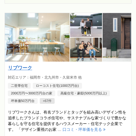
リブワーク
対応エリア：福岡市・北九州市・久留米市 他
二世帯住宅
ローコスト住宅(1000万円台)
2000万円〜3000万円台の家
高級住宅・豪邸(5000万円以上)
坪単価50万円台
+67件
リブワークさんは、有名ブランドとタッグを組み高いデザイン性を
追求したブランドコラボ住宅や、サステナブルな家づくりで豊かな
暮らしを守る住宅を提供するハウスメーカー・住宅テック企業で
す。 「デザイン重視のお家 ...
口コミ・坪単価を見る