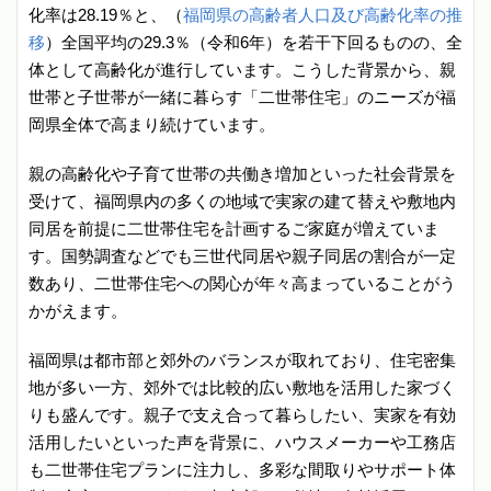
化率は28.19％と、（
福岡県の高齢者人口及び高齢化率の推
移
）全国平均の29.3％（令和6年）を若干下回るものの、全
体として高齢化が進行しています。こうした背景から、親
世帯と子世帯が一緒に暮らす「二世帯住宅」のニーズが福
岡県全体で高まり続けています。
親の高齢化や子育て世帯の共働き増加といった社会背景を
受けて、福岡県内の多くの地域で実家の建て替えや敷地内
同居を前提に二世帯住宅を計画するご家庭が増えていま
す。国勢調査などでも三世代同居や親子同居の割合が一定
数あり、二世帯住宅への関心が年々高まっていることがう
かがえます。
福岡県は都市部と郊外のバランスが取れており、住宅密集
地が多い一方、郊外では比較的広い敷地を活用した家づく
りも盛んです。親子で支え合って暮らしたい、実家を有効
活用したいといった声を背景に、ハウスメーカーや工務店
も二世帯住宅プランに注力し、多彩な間取りやサポート体