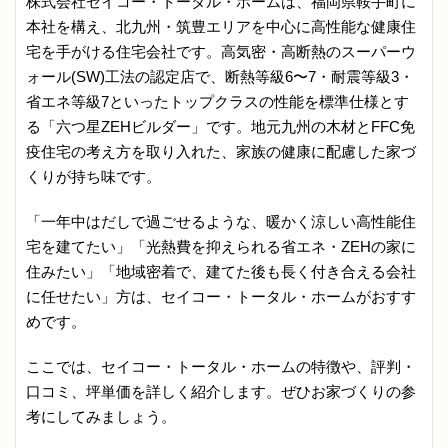
株式会社セイコー・トータル・ホームは、福岡県鞍手町に
本社を構え、北九州・筑豊エリアを中心に高性能な健康住
宅を手がける住宅会社です。高気密・高断熱のスーパーウ
ォール(SW)工法の認定店で、断熱等級6〜7・耐震等級3・
省エネ等級7といったトップクラスの性能を標準仕様とす
る「六つ星ZEHビルダー」です。地元九州の木材とFFC免
疫住宅の考え方を取り入れた、家族の健康に配慮した家づ
くりが持ち味です。
「一年中はだしで過ごせるような、暖かく涼しい高性能住
宅を建てたい」「光熱費を抑えられる省エネ・ZEHの家に
住みたい」「地域密着で、建てた後も長く付き合える会社
に任せたい」方は、セイコー・トータル・ホームがおすす
めです。
ここでは、セイコー・トータル・ホームの特徴や、評判・
口コミ、坪単価を詳しく紹介します。ぜひお家づくりの参
考にしてみましょう。