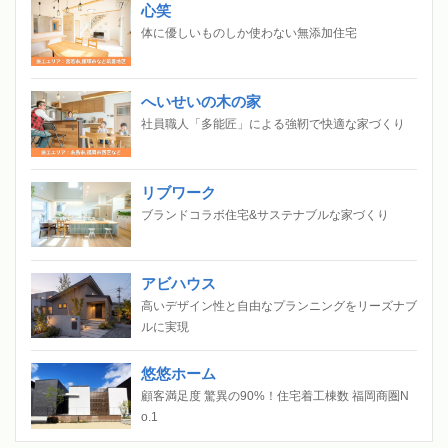
心笑
体に優しいものしか使わない無添加住宅
へいせいの木の家
社員職人「多能匠」による強靭で快適な家づくり
リブワーク
ブランドコラボ住宅&サステナブルな家づくり
アビハウス
高いデザイン性と自由なプランニングをリーズナブ
ルに実現
悠悠ホーム
顧客満足度 驚異の90%！住宅着工棟数 福岡商圏N
o.1