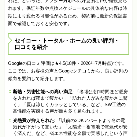
れた」といった、アフター対応への好意的な声が複数見ら
れます。保証年数や点検スケジュールの具体的な内容は時
期により変わる可能性があるため、契約前に最新の保証書
面で確認しておくと安心です。
セイコー・トータル・ホームの良い評判・
口コミを紹介
Googleの口コミ評価は★4.5(18件・2026年7月時点)です。
ここでは、お客様の声とGoogleクチコミから、良い評判の
傾向を要約して紹介します。
断熱・気密性能への高い満足
: 「冬場は朝1時間ほど暖房
を入れれば夜まで暖かい」「訪れた人がみな暖かさに驚
く」「夏は涼しくカラッとしている」など、SW工法の
高性能を実感する声が最も多く見られます。
光熱費が抑えられた
: 「以前の2DKアパートより冬の電
気代が下がって驚いた」「太陽光・蓄電池で電気代が安
く済んだ」など、省エネ性能を金額で実感したという声