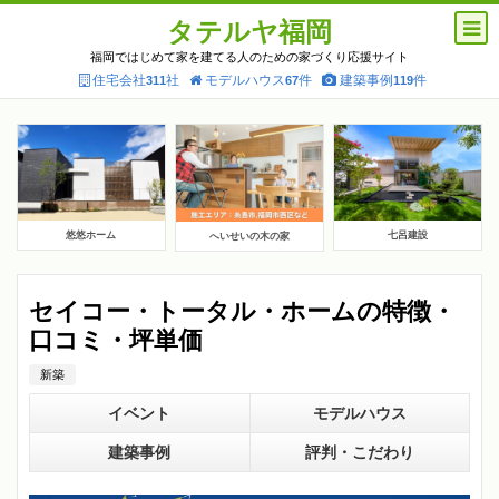
タテルヤ福岡
福岡ではじめて家を建てる人のための家づくり応援サイト
住宅会社
社
モデルハウス
件
建築事例
件
311
67
119
悠悠ホーム
七呂建設
へいせいの木の家
セイコー・トータル・ホームの特徴・
口コミ・坪単価
新築
イベント
モデルハウス
建築事例
評判・こだわり