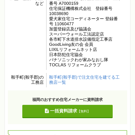
など
番号 A7000159
住宅保証機構株式会社 登録番号
10038690
愛犬家住宅コーディネーター 登録番
号 11060477
加盟登録店及び協議会
スーパーウォール工法認定店
各市町下水道排水設備指定工事店
GoodLiving友の会 会員
LIXILリフォームネット店
日本防犯住宅協会
パナソニックわが家みなおし隊
TOCLAS リフォームクラブ
鞍手町(鞍手郡)の
鞍手町(鞍手郡)で注文住宅を建てる工
工務店
務店一覧
福岡のおすすめ住宅メーカーに資料請求
一括資料請求
【無料】