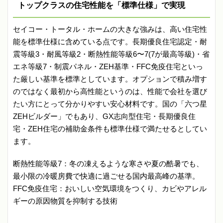
トップクラスの住宅性能を「標準仕様」で実現
セイコー・トータル・ホームの大きな強みは、高い住宅性
能を標準仕様に含めている点です。長期優良住宅認定・耐
震等級3・耐風等級2・断熱性能等級6〜7(7が最高等級)・省
エネ等級7・制震パネル・ZEH基準・FFC免疫住宅といっ
た厳しい基準を標準としています。オプションで積み増す
のではなく最初から高性能というのは、性能で会社を選び
たい方にとって分かりやすい安心材料です。国の「六つ星
ZEHビルダー」でもあり、GX志向型住宅・長期優良住
宅・ZEH住宅の補助金条件も標準仕様で満たせるとしてい
ます。
断熱性能等級7：冬の凍えるような寒さや夏の酷暑でも、
最小限の冷暖房費で快適に過ごせる国内最高峰の基準。
FFC免疫住宅：おいしい空気環境をつくり、カビやアレル
ギーの原因物質を抑制する技術