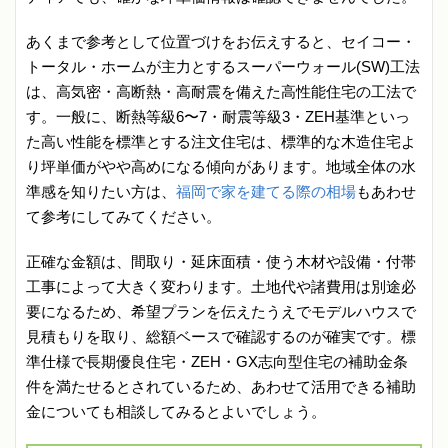
あくまで参考として位置づけをお伝えすると、セイコー・
トータル・ホームが主力とするスーパーウォール(SW)工法
は、高気密・高断熱・高耐震を備えた高性能住宅の工法で
す。一般に、断熱等級6〜7・耐震等級3・ZEH基準といっ
た高い性能を標準とする注文住宅は、標準的な木造住宅よ
り坪単価がやや高めになる傾向があります。地域全体の水
準感を知りたい方は、
福岡で家を建てる際の相場
もあわせ
て参考にしてみてください。
正確な金額は、間取り・延床面積・使う木材や設備・付帯
工事によって大きく変わります。土地代や諸費用は別途必
要になるため、希望プランを伝えたうえでモデルハウスで
見積もりを取り、総額ベースで確認するのが確実です。標
準仕様で長期優良住宅・ZEH・GX志向型住宅の補助金条
件を満たせるとされているため、あわせて活用できる補助
金についても相談してみるとよいでしょう。