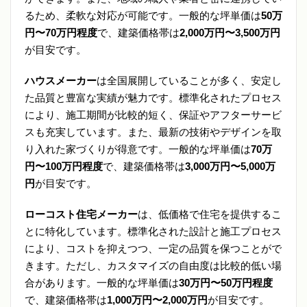
るため、柔軟な対応が可能です。一般的な坪単価は
50万
円〜70万円程度
で、建築価格帯は
2,000万円〜3,500万円
が目安です。
ハウスメーカー
は全国展開していることが多く、安定し
た品質と豊富な実績が魅力です。標準化されたプロセス
により、施工期間が比較的短く、保証やアフターサービ
スも充実しています。また、最新の技術やデザインを取
り入れた家づくりが得意です。一般的な坪単価は
70万
円〜100万円程度
で、建築価格帯は
3,000万円〜5,000万
円
が目安です。
ローコスト住宅メーカー
は、低価格で住宅を提供するこ
とに特化しています。標準化された設計と施工プロセス
により、コストを抑えつつ、一定の品質を保つことがで
きます。ただし、カスタマイズの自由度は比較的低い場
合があります。一般的な坪単価は
30万円〜50万円程度
で、建築価格帯は
1,000万円〜2,000万円
が目安です。