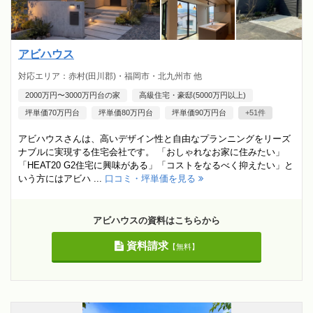
アビハウス
対応エリア：赤村(田川郡)・福岡市・北九州市 他
2000万円〜3000万円台の家
高級住宅・豪邸(5000万円以上)
坪単価70万円台
坪単価80万円台
坪単価90万円台
+51件
アビハウスさんは、高いデザイン性と自由なプランニングをリーズ
ナブルに実現する住宅会社です。 「おしゃれなお家に住みたい」
「HEAT20 G2住宅に興味がある」「コストをなるべく抑えたい」と
いう方にはアビハ ...
口コミ・坪単価を見る
アビハウスの資料はこちらから
資料請求
【無料】