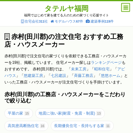
タテルヤ福岡
福岡ではじめて家を建てる人のための家づくり応援サイト
住宅会社
社
モデルハウス
件
建築事例
件
311
67
119
赤村(田川郡)の注文住宅 おすすめ工務
店・ハウスメーカー
赤村(田川郡)で注文住宅の家づくりを依頼できる工務店・ハウスメーカ
ーを19社、掲載しています。 住宅メーカー探しは
ランキングページ
も
おすすめです。 赤村(田川郡)では、 「
未来工房
」「
昭和住宅
」「
アビ
ハウス
」「
悠建築工房
」「
七呂建設
」「
斉藤工務店
」「
悠悠ホーム
」と
いった工務店・ハウスメーカーが注文住宅づくりを手掛けています。
赤村(田川郡)の工務店・ハウスメーカーをこだわり
で絞り込む
平屋の家
地震に強い家(耐震・免震・制震)
15
13
高気密高断熱住宅
長期優良住宅・長持ちする家
16
11