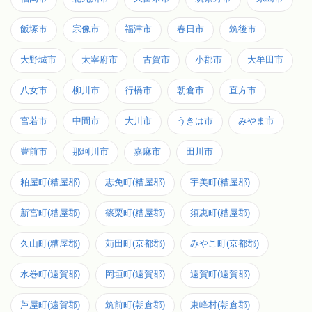
飯塚市
宗像市
福津市
春日市
筑後市
大野城市
太宰府市
古賀市
小郡市
大牟田市
八女市
柳川市
行橋市
朝倉市
直方市
宮若市
中間市
大川市
うきは市
みやま市
豊前市
那珂川市
嘉麻市
田川市
粕屋町(糟屋郡)
志免町(糟屋郡)
宇美町(糟屋郡)
新宮町(糟屋郡)
篠栗町(糟屋郡)
須恵町(糟屋郡)
久山町(糟屋郡)
苅田町(京都郡)
みやこ町(京都郡)
水巻町(遠賀郡)
岡垣町(遠賀郡)
遠賀町(遠賀郡)
芦屋町(遠賀郡)
筑前町(朝倉郡)
東峰村(朝倉郡)