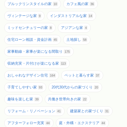
ブルックリンスタイルの家
カフェ風の家
10
36
ヴィンテージな家
インダストリアルな家
9
14
ミッドセンチュリーの家
アジアンな家
8
4
住宅ローン相談・資金計画
土地探し
45
58
家事動線・家事が楽になる間取り
175
収納充実・片付けが楽になる家
113
おしゃれなデザイン住宅
ペットと暮らす家
164
37
子育てしやすい家
20代30代からの家づくり
93
20
趣味を楽しむ家
共働き世帯向きの家
39
22
リフォーム・リノベーション
建築家との家づくり
41
31
アフターフォロー充実
庭・外構・エクステリア
44
44