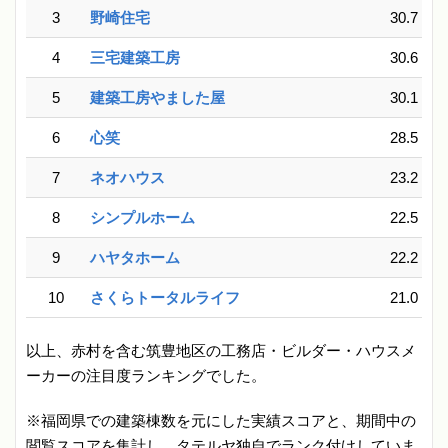
3
野崎住宅
30.7
4
三宅建築工房
30.6
5
建築工房やました屋
30.1
6
心笑
28.5
7
ネオハウス
23.2
8
シンプルホーム
22.5
9
ハヤタホーム
22.2
10
さくらトータルライフ
21.0
以上、赤村を含む筑豊地区の工務店・ビルダー・ハウスメ
ーカーの注目度ランキングでした。
※福岡県での建築棟数を元にした実績スコアと、期間中の
閲覧スコアを集計し、タテルヤ独自でランク付けしていま