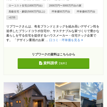
ローコスト住宅(1000万円台)
2000万円〜3000万円台の家
高級住宅・豪邸(5000万円以上)
坪単価50万円台
坪単価60万円台
+67件
リブワークさんは、有名ブランドとタッグを組み高いデザイン性を
追求したブランドコラボ住宅や、サステナブルな家づくりで豊かな
暮らしを守る住宅を提供するハウスメーカー・住宅テック企業で
す。 「デザイン重視のお家 ...
口コミ・坪単価を見る
リブワークの資料はこちらから
資料請求
【無料】