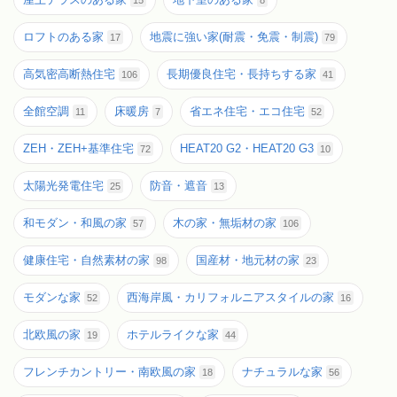
15
8
ロフトのある家
地震に強い家(耐震・免震・制震)
17
79
高気密高断熱住宅
長期優良住宅・長持ちする家
106
41
全館空調
床暖房
省エネ住宅・エコ住宅
11
7
52
ZEH・ZEH+基準住宅
HEAT20 G2・HEAT20 G3
72
10
太陽光発電住宅
防音・遮音
25
13
和モダン・和風の家
木の家・無垢材の家
57
106
健康住宅・自然素材の家
国産材・地元材の家
98
23
モダンな家
西海岸風・カリフォルニアスタイルの家
52
16
北欧風の家
ホテルライクな家
19
44
フレンチカントリー・南欧風の家
ナチュラルな家
18
56