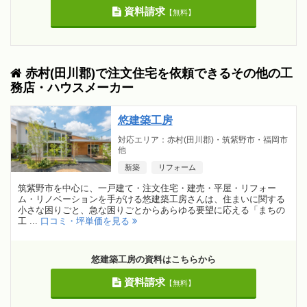
資料請求
【無料】
赤村(田川郡)で注文住宅を依頼できるその他の工
務店・ハウスメーカー
悠建築工房
対応エリア：赤村(田川郡)・筑紫野市・福岡市
他
新築
リフォーム
筑紫野市を中心に、一戸建て・注文住宅・建売・平屋・リフォー
ム・リノベーションを手がける悠建築工房さんは、住まいに関する
小さな困りごと、急な困りごとからあらゆる要望に応える「まちの
工 ...
口コミ・坪単価を見る
悠建築工房の資料はこちらから
資料請求
【無料】