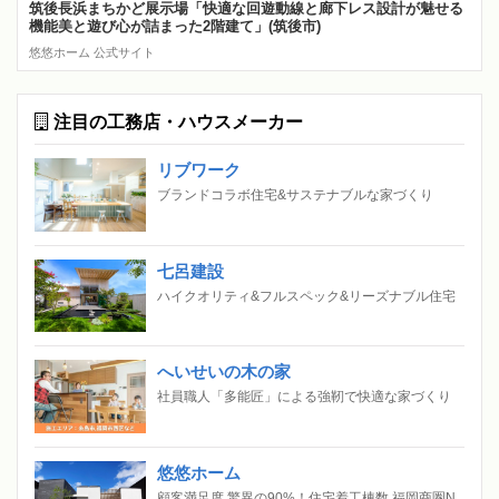
筑後長浜まちかど展示場「快適な回遊動線と廊下レス設計が魅せる
機能美と遊び心が詰まった2階建て」(筑後市)
悠悠ホーム 公式サイト
注目の工務店・ハウスメーカー
リブワーク
ブランドコラボ住宅&サステナブルな家づくり
七呂建設
ハイクオリティ&フルスペック&リーズナブル住宅
へいせいの木の家
社員職人「多能匠」による強靭で快適な家づくり
悠悠ホーム
顧客満足度 驚異の90%！住宅着工棟数 福岡商圏N