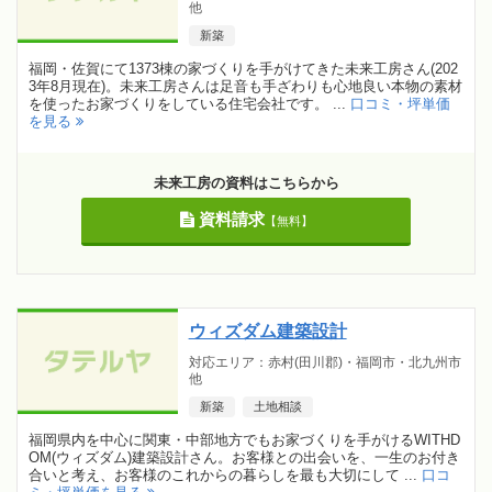
他
新築
福岡・佐賀にて1373棟の家づくりを手がけてきた未来工房さん(202
3年8月現在)。未来工房さんは足音も手ざわりも心地良い本物の素材
を使ったお家づくりをしている住宅会社です。 ...
口コミ・坪単価
を見る
未来工房の資料はこちらから
資料請求
【無料】
ウィズダム建築設計
対応エリア：赤村(田川郡)・福岡市・北九州市
他
新築
土地相談
福岡県内を中心に関東・中部地方でもお家づくりを手がけるWITHD
OM(ウィズダム)建築設計さん。お客様との出会いを、一生のお付き
合いと考え、お客様のこれからの暮らしを最も大切にして ...
口コ