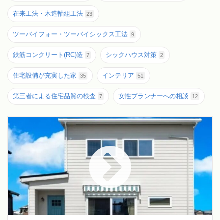
在来工法・木造軸組工法
23
ツーバイフォー・ツーバイシックス工法
9
鉄筋コンクリート(RC)造
シックハウス対策
7
2
住宅設備が充実した家
インテリア
35
51
第三者による住宅品質の検査
女性プランナーへの相談
7
12