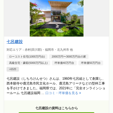
七呂建設
対応エリア：赤村(田川郡)・福岡市・北九州市 他
ローコスト住宅(1000万円台)
2000万円〜3000万円台の家
高級住宅・豪邸(5000万円以上)
坪単価40万円台
坪単価50万円台
+65件
七呂建設（しちろけんせつ）さんは、1960年七呂組として創業し、
西本願寺や鹿児島市民文化ホール、鹿児島アリーナなどの型枠工事
を手がけてきました。福岡県では、2021年に「完全オンラインショ
ールーム 七呂建設福岡 ...
口コミ・坪単価を見る
七呂建設の資料はこちらから