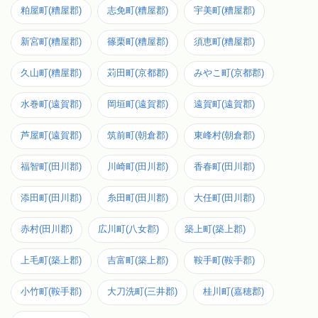
粕屋町(糟屋郡)
志免町(糟屋郡)
宇美町(糟屋郡)
新宮町(糟屋郡)
篠栗町(糟屋郡)
須恵町(糟屋郡)
久山町(糟屋郡)
苅田町(京都郡)
みやこ町(京都郡)
水巻町(遠賀郡)
岡垣町(遠賀郡)
遠賀町(遠賀郡)
芦屋町(遠賀郡)
筑前町(朝倉郡)
東峰村(朝倉郡)
福智町(田川郡)
川崎町(田川郡)
香春町(田川郡)
添田町(田川郡)
糸田町(田川郡)
大任町(田川郡)
赤村(田川郡)
広川町(八女郡)
築上町(築上郡)
上毛町(築上郡)
吉富町(築上郡)
鞍手町(鞍手郡)
小竹町(鞍手郡)
大刀洗町(三井郡)
桂川町(嘉穂郡)