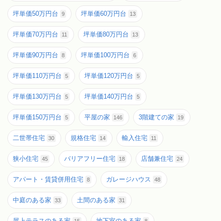
坪単価50万円台
坪単価60万円台
9
13
坪単価70万円台
坪単価80万円台
11
13
坪単価90万円台
坪単価100万円台
8
6
坪単価110万円台
坪単価120万円台
5
5
坪単価130万円台
坪単価140万円台
5
5
坪単価150万円台
平屋の家
3階建ての家
5
146
19
二世帯住宅
規格住宅
輸入住宅
30
14
11
狭小住宅
バリアフリー住宅
店舗兼住宅
45
18
24
アパート・賃貸併用住宅
ガレージハウス
8
48
中庭のある家
土間のある家
33
31
屋上テラスのある家
地下室のある家