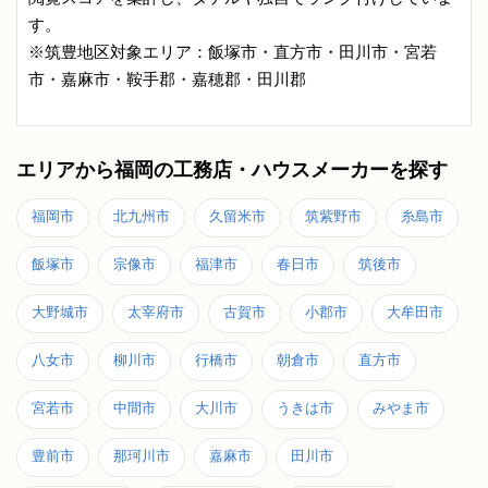
す。
※筑豊地区対象エリア：飯塚市・直方市・田川市・宮若
市・嘉麻市・鞍手郡・嘉穂郡・田川郡
エリアから福岡の工務店・ハウスメーカーを探す
福岡市
北九州市
久留米市
筑紫野市
糸島市
飯塚市
宗像市
福津市
春日市
筑後市
大野城市
太宰府市
古賀市
小郡市
大牟田市
八女市
柳川市
行橋市
朝倉市
直方市
宮若市
中間市
大川市
うきは市
みやま市
豊前市
那珂川市
嘉麻市
田川市