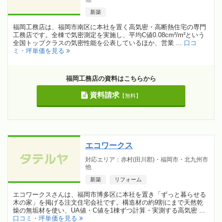
新築
福岡工務店は、福岡市南区に本社を置く高気密・高断熱住宅の専門
工務店です。全棟で気密測定を実施し、平均C値0.08cm²/m²という
全国トップクラスの気密性能を公表しているほか、営業 ...
口コ
ミ・坪単価を見る
福岡工務店の資料はこちらから
資料請求
【無料】
エコワークス
対応エリア：赤村(田川郡)・福岡市・北九州市
他
新築
リフォーム
エコワークスさんは、福岡市博多区に本社を置き「ずっと暮らせる
木の家」を掲げる注文住宅会社です。構造材の約9割にまで天然乾
燥の無垢材を使い、UA値・C値を1棟ずつ計算・実測する高気密 ...
口コミ・坪単価を見る