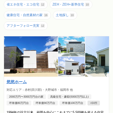
省エネ住宅・エコ住宅
ZEH・ZEH+基準住宅
12
10
健康住宅・自然素材の家
土地探し
16
10
アフターフォロー充実
12
悠悠ホーム
対応エリア：赤村(田川郡)・大野城市・福岡市 他
2000万円〜3000万円台の家
高級住宅・豪邸(5000万円以上)
坪単価80万円台
坪単価90万円台
坪単価100万円台
+64件
1994年の設立以来、福岡を中心にこれまでに5,500棟を超える住宅