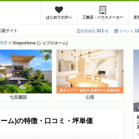
はじめての方へ
工務店・ハウスメーカー
見
応援サイト
311
1
住宅会社
社
イベント
田市
>
SheproHome (シェプロホーム)
七呂建設
心笑
プロホーム)の特徴・口コミ・坪単価