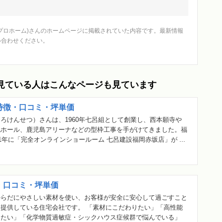
e (シェプロホーム)さんのホームページに掲載されていた内容です。最新情報
問い合わせください。
ム)を見ている人はこんなページも見ています
特徴・口コミ・坪単価
ろけんせつ）さんは、1960年七呂組として創業し、西本願寺や
化ホール、鹿児島アリーナなどの型枠工事を手がけてきました。福
21年に「完全オンラインショールーム 七呂建設福岡赤坂店」が ...
・口コミ・坪単価
からだにやさしい素材を使い、お客様が安全に安心して過ごすこと
提供している住宅会社です。 「素材にこだわりたい」「高性能
したい」「化学物質過敏症・シックハウス症候群で悩んでいる」