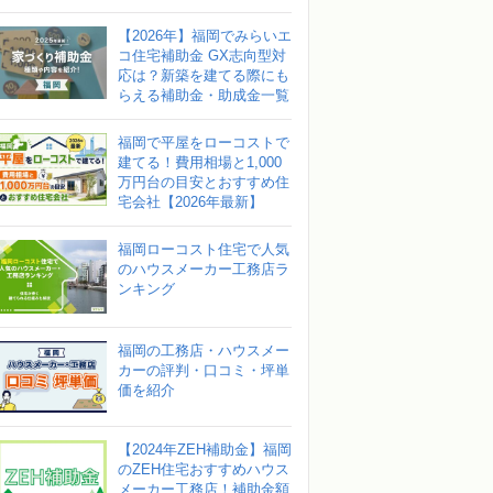
【2026年】福岡でみらいエ
コ住宅補助金 GX志向型対
応は？新築を建てる際にも
らえる補助金・助成金一覧
福岡で平屋をローコストで
建てる！費用相場と1,000
万円台の目安とおすすめ住
宅会社【2026年最新】
福岡ローコスト住宅で人気
のハウスメーカー工務店ラ
ンキング
福岡の工務店・ハウスメー
カーの評判・口コミ・坪単
価を紹介
【2024年ZEH補助金】福岡
のZEH住宅おすすめハウス
メーカー工務店！補助金額