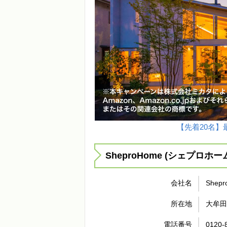
【先着20名】最
SheproHome (シェプロホ
会社名
Shep
所在地
大牟田
電話番号
0120-