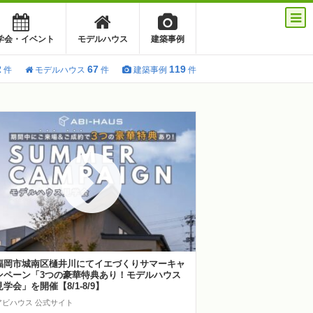
学会・イベント
モデルハウス
建築事例
2
67
119
件
モデルハウス
件
建築事例
件
福岡市城南区樋井川にてイエづくりサマーキャ
ンペーン「3つの豪華特典あり！モデルハウス
見学会」を開催【8/1-8/9】
アビハウス 公式サイト