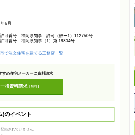
ム
4年6月
許可番号：福岡県知事 許可（般ー1）112750号
許可番号：福岡県知事（1）第 19804号
田市で注文住宅を建てる工務店一覧
すすめ住宅メーカーに資料請求
一括資料請求
【無料】
ーム)のイベント
はまだ登録されていません。