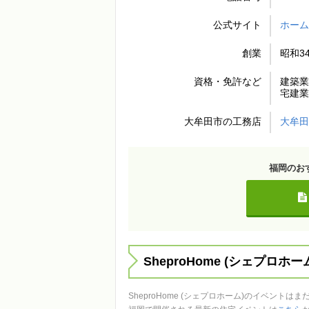
公式サイト
ホー
創業
昭和3
資格・免許など
建築業
宅建業
大牟田市の工務店
大牟
福岡のお
SheproHome (シェプロホ
SheproHome (シェプロホーム)のイベント