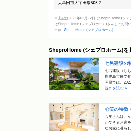
大牟田市大字田隈505-2
※上記は2025年02月12日にSheproHom
はSheproHome (シェプロホーム)さんまでお
出典 :
SheproHome (シェプロホーム)
SheproHome (シェプロホー
七呂建設の
七呂建設（しち
鹿児島市民文
岡県では、20
続きを読む
心笑の特徴
心笑さんは、
ができるお家を
なお家に暮ら