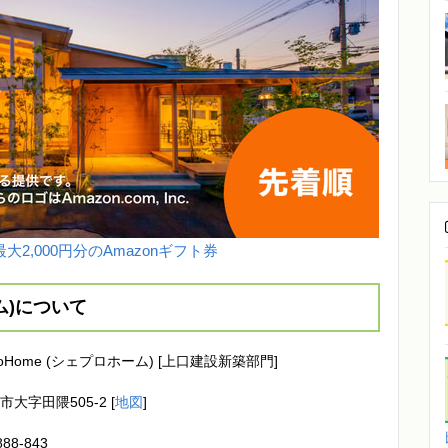
大2,000円分のAmazonギフト券
ーム)について
roHome (シェプロホーム) [上口建設新築部門]
市大字田隈505-2 [
地図
]
888-843