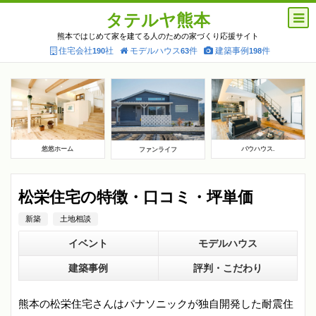
タテルヤ熊本
熊本ではじめて家を建てる人のための家づくり応援サイト
住宅会社
社
モデルハウス
件
建築事例
件
190
63
198
悠悠ホーム
バウハウス.
ファンライフ
松栄住宅の特徴・口コミ・坪単価
新築
土地相談
イベント
モデルハウス
建築事例
評判・こだわり
熊本の松栄住宅さんはパナソニックが独自開発した耐震住