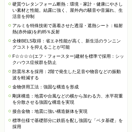
硬質ウレタンフォーム断熱：環境・家計・健康にやさし
い素材と性能。結露に強く、屋外内の騒音や音漏れ、生
活音を抑制
アルミを特殊技術で蒸着させた透湿・遮熱シート：輻射
熱(赤外線)を約85％反射
全棟BELS取得：省エネ性能が高く、新生活のランニン
グコストを抑えることが可能
F☆☆☆☆(エフ・フォースター)建材を標準で採用：シッ
クハウス症候群を防止
防震吊木を採用：2階で発生した足音や物音などの振動
波を軽減する
金物併用工法：強固な構造を形成
剛床構造：地震や台風などの横から加わる力、水平荷重
を分散させる強固な構造を実現
接合金物：地震に強い構造躯体を実現
標準仕様で基礎部分に鉄筋を配し強固な「ベタ基礎」を
採用