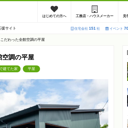
はじめての方へ
工務店・ハウスメーカー
見
応援サイト
151
7
住宅会社
社
イベント
にこだわった全館空調の平屋
館空調の平屋
で建てた家
平屋