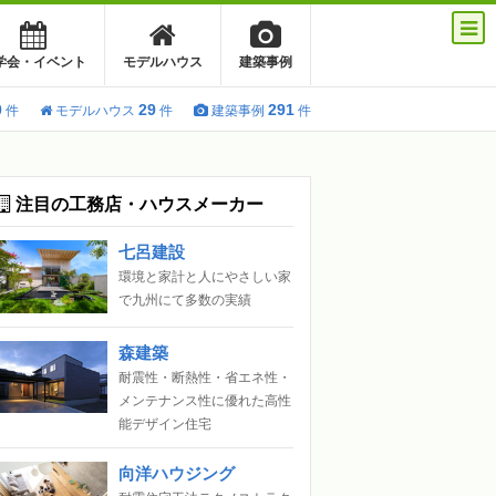
学会・イベント
モデルハウス
建築事例
0
29
291
件
モデルハウス
件
建築事例
件
注目の工務店・ハウスメーカー
七呂建設
環境と家計と人にやさしい家
で九州にて多数の実績
森建築
耐震性・断熱性・省エネ性・
メンテナンス性に優れた高性
能デザイン住宅
向洋ハウジング