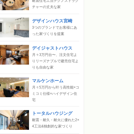
耐震住宅工法テクノストラク
チャーの丈夫な家
デザインハウス宮崎
3つのブランドでお客様にあ
った家づくりを提案
デイジャストハウス
月々3万円台〜、注文住宅よ
りリーズナブルで建売住宅よ
りも自由な家
マルケンホーム
月々5万円から叶う高性能×コ
ミコミ仕様×ハイデザイン住
宅
トータルハウジング
耐震・耐久・耐火に優れた2×
4工法&独創的な家づくり