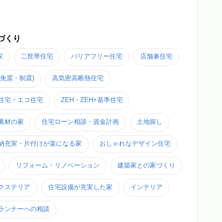
づくり
家
二世帯住宅
バリアフリー住宅
店舗兼住宅
免震・制震)
高気密高断熱住宅
住宅・エコ住宅
ZEH・ZEH+基準住宅
素材の家
住宅ローン相談・資金計画
土地探し
納充実・片付けが楽になる家
おしゃれなデザイン住宅
リフォーム・リノベーション
建築家との家づくり
クステリア
住宅設備が充実した家
インテリア
ランナーへの相談