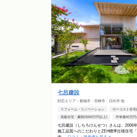
七呂建設
対応エリア：都城市・宮崎市・日向市 他
リフォーム・リノベーション
ローコスト住宅(1
高級住宅・豪邸(5000万円以上)
坪単価40万円
七呂建設（しちろけんせつ）さんは、200
施工品質へのこだわりとZEH標準仕様住宅「Z
内 ...
口コミ・坪単価を見る