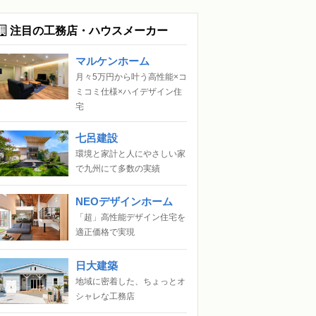
注目の工務店・ハウスメーカー
マルケンホーム
月々5万円から叶う高性能×コ
ミコミ仕様×ハイデザイン住
宅
七呂建設
環境と家計と人にやさしい家
で九州にて多数の実績
NEOデザインホーム
「超」高性能デザイン住宅を
適正価格で実現
日大建築
地域に密着した、ちょっとオ
シャレな工務店