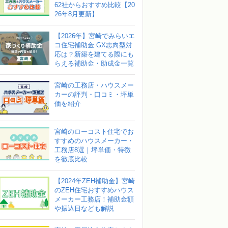
62社からおすすめ比較【20
26年8月更新】
【2026年】宮崎でみらいエ
コ住宅補助金 GX志向型対
応は？新築を建てる際にも
らえる補助金・助成金一覧
宮崎の工務店・ハウスメー
カーの評判・口コミ・坪単
価を紹介
宮崎のローコスト住宅でお
すすめのハウスメーカー・
工務店8選｜坪単価・特徴
を徹底比較
【2024年ZEH補助金】宮崎
のZEH住宅おすすめハウス
メーカー工務店！補助金額
や振込日なども解説