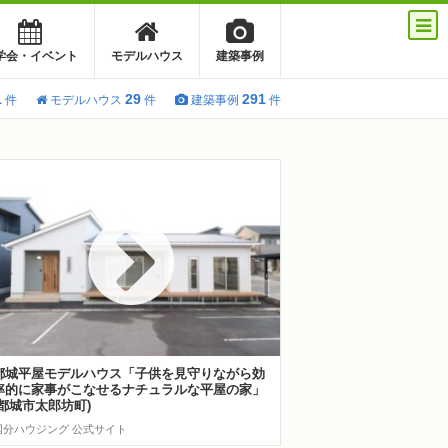
学会・イベント
モデルハウス
建築事例
1
29
291
件
モデルハウス
件
建築事例
件
都城平屋モデルハウス「子供を見守りながら効
率的に家事がこなせるナチュラルな平屋の家」
(都城市太郎坊町)
国分ハウジング 公式サイト