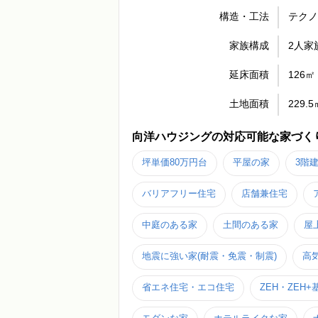
構造・工法
テク
家族構成
2人家族
延床面積
126㎡ 
土地面積
229.5
向洋ハウジングの対応可能な家づく
坪単価80万円台
平屋の家
3階
バリアフリー住宅
店舗兼住宅
中庭のある家
土間のある家
屋
地震に強い家(耐震・免震・制震)
高
省エネ住宅・エコ住宅
ZEH・ZEH