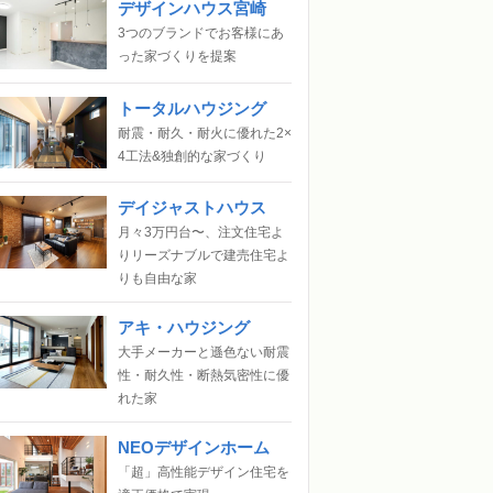
デザインハウス宮崎
3つのブランドでお客様にあ
った家づくりを提案
トータルハウジング
耐震・耐久・耐火に優れた2×
4工法&独創的な家づくり
デイジャストハウス
月々3万円台〜、注文住宅よ
りリーズナブルで建売住宅よ
りも自由な家
アキ・ハウジング
大手メーカーと遜色ない耐震
性・耐久性・断熱気密性に優
れた家
NEOデザインホーム
「超」高性能デザイン住宅を