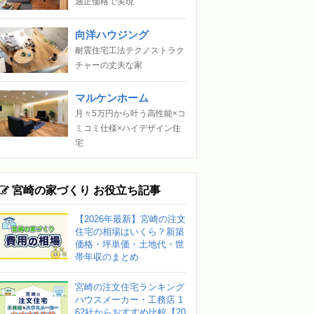
適正価格で実現
向洋ハウジング
耐震住宅工法テクノストラク
チャーの丈夫な家
マルケンホーム
月々5万円から叶う高性能×コ
ミコミ仕様×ハイデザイン住
宅
宮崎の家づくり お役立ち記事
【2026年最新】宮崎の注文
住宅の相場はいくら？新築
価格・坪単価・土地代・世
帯年収のまとめ
宮崎の注文住宅ランキング
ハウスメーカー・工務店 1
62社からおすすめ比較【20