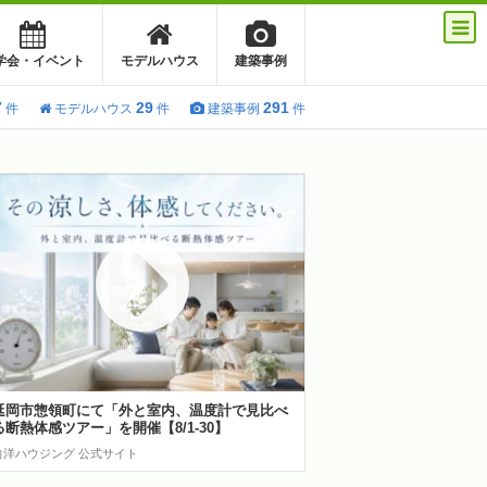
学会・イベント
モデルハウス
建築事例
7
29
291
件
モデルハウス
件
建築事例
件
延岡市惣領町にて「外と室内、温度計で見比べ
る断熱体感ツアー」を開催【8/1-30】
向洋ハウジング 公式サイト