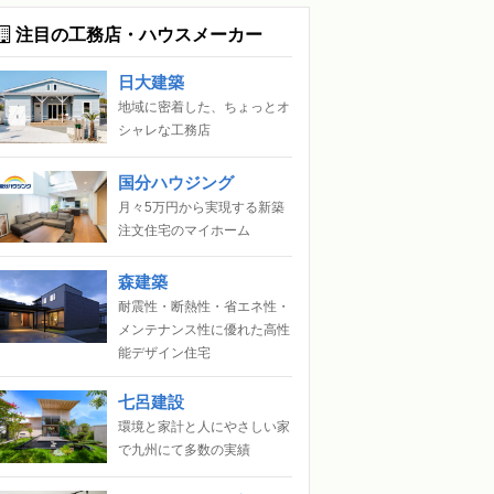
注目の工務店・ハウスメーカー
日大建築
地域に密着した、ちょっとオ
シャレな工務店
国分ハウジング
月々5万円から実現する新築
注文住宅のマイホーム
森建築
耐震性・断熱性・省エネ性・
メンテナンス性に優れた高性
能デザイン住宅
七呂建設
環境と家計と人にやさしい家
で九州にて多数の実績