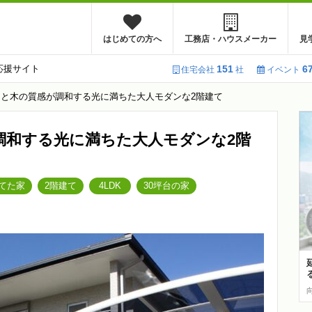
はじめての方へ
工務店・ハウスメーカー
見
応援サイト
151
6
住宅会社
社
イベント
と木の質感が調和する光に満ちた大人モダンな2階建て
調和する光に満ちた大人モダンな2階
てた家
2階建て
4LDK
30坪台の家