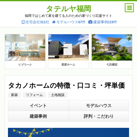
タテルヤ福岡
福岡ではじめて家を建てる人のための家づくり応援サイト
住宅会社
社
モデルハウス
件
建築事例
件
311
67
119
悠悠ホーム
七呂建設
リブワーク
タカノホームの特徴・口コミ・坪単価
新築
リフォーム
土地相談
イベント
モデルハウス
建築事例
評判・こだわり