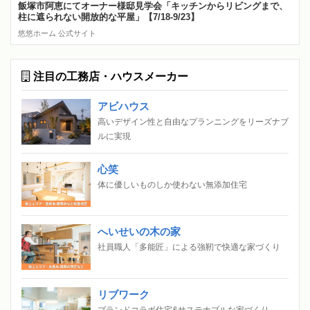
飯塚市阿恵にてオーナー様邸見学会「キッチンからリビングまで、
柱に遮られない開放的な平屋」【7/18-9/23】
悠悠ホーム 公式サイト
注目の工務店・ハウスメーカー
アビハウス
高いデザイン性と自由なプランニングをリーズナブ
ルに実現
心笑
体に優しいものしか使わない無添加住宅
へいせいの木の家
社員職人「多能匠」による強靭で快適な家づくり
リブワーク
ブランドコラボ住宅&サステナブルな家づくり