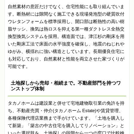
自然素材の意匠だけでなく、住宅性能にも取り組んでいま
す。断熱材には隙間なく施工できる現場発泡型の硬質吹付
ウレタンフォームを標準採用し、開口部は断熱性の高い樹
脂サッシ、換気は熱ロスを抑える第一種ダクトレス全熱交
換型換気システムを採用。構造面では、津江杉の剛床を用
いた剛床工法で床面の水平強度を確保し、地震のねじれや
ゆがみ、横揺れに強い構造としています。長期優良住宅に
も対応しており、自然素材と性能を両立させた家づくりが
可能です。
土地探しから売却・相続まで。不動産部門を持つワ
ンストップ体制
タカノホームは建設業と併せて宅地建物取引業の免許を持
ち、不動産売買・仲介(タカノホーム Estate)や賃貸管理、
各種保険代理店業務まで手がけています。「土地を購入し
て新築」「築古の中古住宅を購入してリノベーション」と
いった選択肢を、土地探しの段階から一つの窓口で比較検