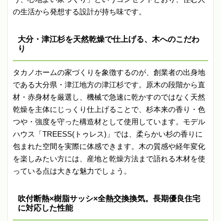
の生活から発想する設計が持ち味です。
大分・津江杉を天然乾燥で仕上げる、木へのこだわ
り
タカノホームの家づくりを象徴するのが、創業者の出身地
である大分県・津江地方の津江杉です。原木の段階から直
材・赤身材を厳選し、機械で急速に乾かすのではなく天然
乾燥を主体にじっくり仕上げることで、杉本来の香り・色
つや・強度を守った構造材として使用しています。モデル
ハウス「TREESS(トゥレス)」では、柔らかい杉の香りに
包まれた空間を実際に体感できます。木の質感や経年変化
を楽しみたい方には、産地と乾燥方法まで語れる木材を使
っている点は大きな魅力でしょう。
吹付断熱×樹脂サッシ×全熱交換換気。長期優良住宅
に対応した性能