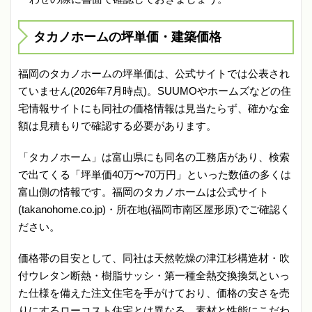
タカノホームの坪単価・建築価格
福岡のタカノホームの坪単価は、公式サイトでは公表され
ていません(2026年7月時点)。SUUMOやホームズなどの住
宅情報サイトにも同社の価格情報は見当たらず、確かな金
額は見積もりで確認する必要があります。
「タカノホーム」は富山県にも同名の工務店があり、検索
で出てくる「坪単価40万〜70万円」といった数値の多くは
富山側の情報です。福岡のタカノホームは公式サイト
(takanohome.co.jp)・所在地(福岡市南区屋形原)でご確認く
ださい。
価格帯の目安として、同社は天然乾燥の津江杉構造材・吹
付ウレタン断熱・樹脂サッシ・第一種全熱交換換気といっ
た仕様を備えた注文住宅を手がけており、価格の安さを売
りにするローコスト住宅とは異なる、素材と性能にこだわ