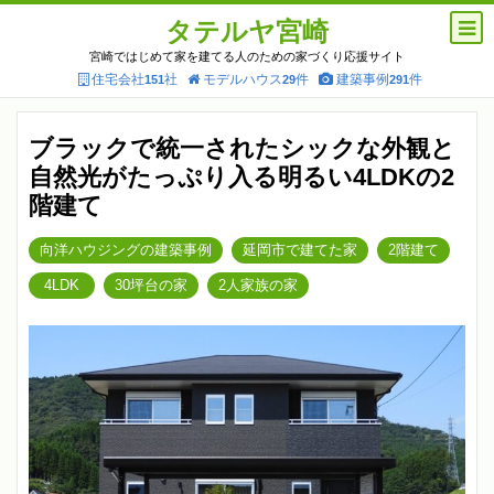
タテルヤ宮崎
宮崎ではじめて家を建てる人のための家づくり応援サイト
住宅会社
社
モデルハウス
件
建築事例
件
151
29
291
ブラックで統一されたシックな外観と
自然光がたっぷり入る明るい4LDKの2
階建て
向洋ハウジングの建築事例
延岡市で建てた家
2階建て
4LDK
30坪台の家
2人家族の家