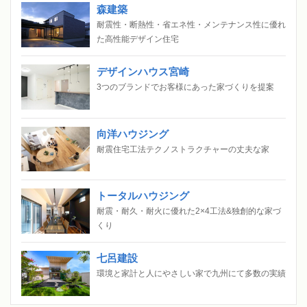
森建築
耐震性・断熱性・省エネ性・メンテナンス性に優れ
た高性能デザイン住宅
デザインハウス宮崎
3つのブランドでお客様にあった家づくりを提案
向洋ハウジング
耐震住宅工法テクノストラクチャーの丈夫な家
トータルハウジング
耐震・耐久・耐火に優れた2×4工法&独創的な家づ
くり
七呂建設
環境と家計と人にやさしい家で九州にて多数の実績