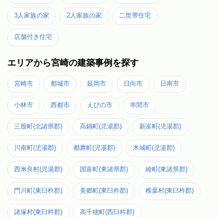
3人家族の家
2人家族の家
二世帯住宅
店舗付き住宅
エリアから宮崎の建築事例を探す
宮崎市
都城市
延岡市
日向市
日南市
小林市
西都市
えびの市
串間市
三股町(北諸県郡)
高鍋町(児湯郡)
新富町(児湯郡)
川南町(児湯郡)
都農町(児湯郡)
木城町(児湯郡)
西米良村(児湯郡)
国富町(東諸県郡)
綾町(東諸県郡)
門川町(東臼杵郡)
美郷町(東臼杵郡)
椎葉村(東臼杵郡)
諸塚村(東臼杵郡)
高千穂町(西臼杵郡)