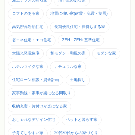
屋上テラスのある家
地下室のある家
ロフトのある家
地震に強い家(耐震・免震・制震)
高気密高断熱住宅
長期優良住宅・長持ちする家
省エネ住宅・エコ住宅
ZEH・ZEH+基準住宅
太陽光発電住宅
和モダン・和風の家
モダンな家
ホテルライクな家
ナチュラルな家
住宅ローン相談・資金計画
土地探し
家事動線・家事が楽になる間取り
収納充実・片付けが楽になる家
おしゃれなデザイン住宅
ペットと暮らす家
子育てしやすい家
20代30代からの家づくり