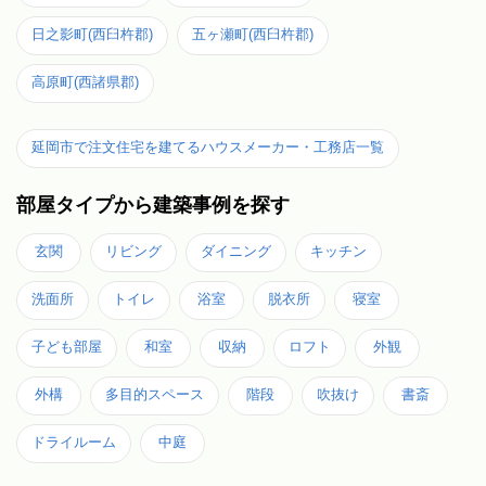
日之影町(西臼杵郡)
五ヶ瀬町(西臼杵郡)
高原町(西諸県郡)
延岡市で注文住宅を建てるハウスメーカー・工務店一覧
部屋タイプから建築事例を探す
玄関
リビング
ダイニング
キッチン
洗面所
トイレ
浴室
脱衣所
寝室
子ども部屋
和室
収納
ロフト
外観
外構
多目的スペース
階段
吹抜け
書斎
ドライルーム
中庭