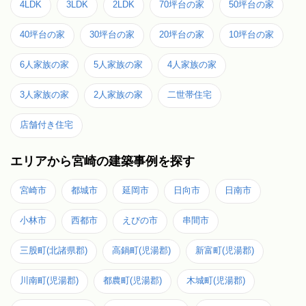
4LDK
3LDK
2LDK
70坪台の家
50坪台の家
40坪台の家
30坪台の家
20坪台の家
10坪台の家
6人家族の家
5人家族の家
4人家族の家
3人家族の家
2人家族の家
二世帯住宅
店舗付き住宅
エリアから宮崎の建築事例を探す
宮崎市
都城市
延岡市
日向市
日南市
小林市
西都市
えびの市
串間市
三股町(北諸県郡)
高鍋町(児湯郡)
新富町(児湯郡)
川南町(児湯郡)
都農町(児湯郡)
木城町(児湯郡)