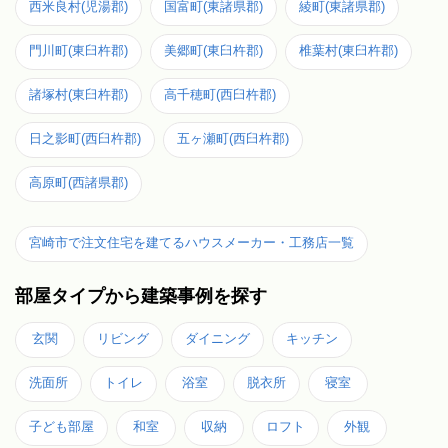
西米良村(児湯郡)
国富町(東諸県郡)
綾町(東諸県郡)
門川町(東臼杵郡)
美郷町(東臼杵郡)
椎葉村(東臼杵郡)
諸塚村(東臼杵郡)
高千穂町(西臼杵郡)
日之影町(西臼杵郡)
五ヶ瀬町(西臼杵郡)
高原町(西諸県郡)
宮崎市で注文住宅を建てるハウスメーカー・工務店一覧
部屋タイプから建築事例を探す
玄関
リビング
ダイニング
キッチン
洗面所
トイレ
浴室
脱衣所
寝室
子ども部屋
和室
収納
ロフト
外観