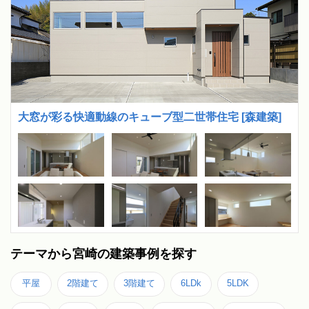
大窓が彩る快適動線のキューブ型二世帯住宅 [森建築]
テーマから宮崎の建築事例を探す
平屋
2階建て
3階建て
6LDk
5LDK