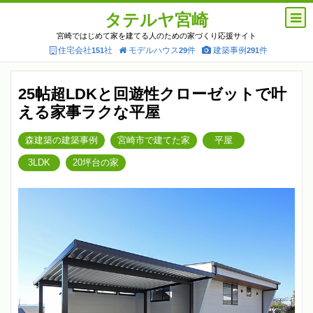
タテルヤ宮崎
宮崎ではじめて家を建てる人のための家づくり応援サイト
住宅会社
社
モデルハウス
件
建築事例
件
151
29
291
25帖超LDKと回遊性クローゼットで叶
える家事ラクな平屋
森建築の建築事例
宮崎市で建てた家
平屋
3LDK
20坪台の家