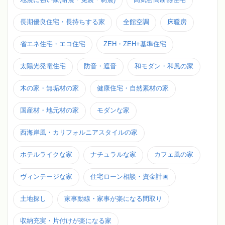
長期優良住宅・長持ちする家
全館空調
床暖房
省エネ住宅・エコ住宅
ZEH・ZEH+基準住宅
太陽光発電住宅
防音・遮音
和モダン・和風の家
木の家・無垢材の家
健康住宅・自然素材の家
国産材・地元材の家
モダンな家
西海岸風・カリフォルニアスタイルの家
ホテルライクな家
ナチュラルな家
カフェ風の家
ヴィンテージな家
住宅ローン相談・資金計画
土地探し
家事動線・家事が楽になる間取り
収納充実・片付けが楽になる家