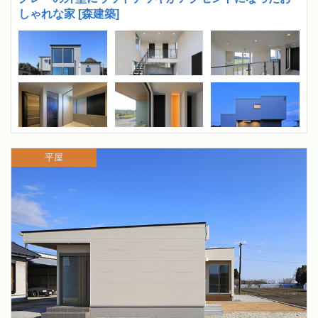
しゃれな家 [森建築]
平屋