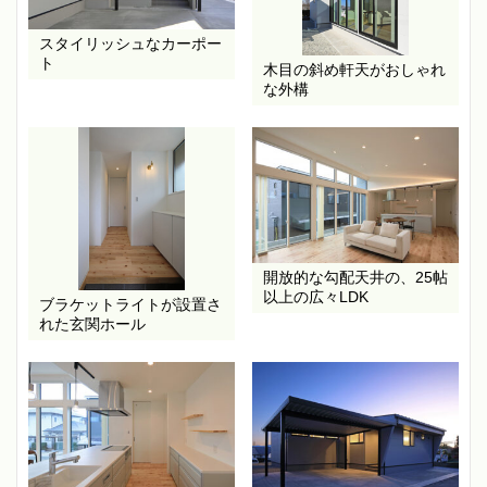
スタイリッシュなカーポー
ト
木目の斜め軒天がおしゃれ
な外構
開放的な勾配天井の、25帖
以上の広々LDK
ブラケットライトが設置さ
れた玄関ホール