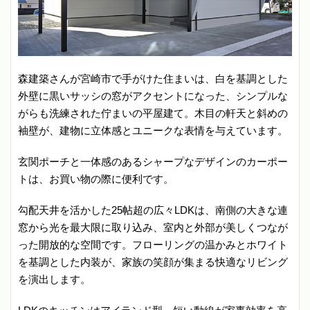
森建築さんが宮崎市で手がけた住まいは、白を基調とした
外壁に黒いサッシの窓がアクセントになった、シンプルな
がらも洗練された佇まいの平屋建て。木目の軒天と斜めの
袖壁が、建物に立体感とユニークな表情を与えています。
玄関ポーチと一体感のあるシャープなデザインのカーポー
トは、お買い物の際に便利です。
勾配天井を活かした25帖超の広々LDKは、南側の大きな連
窓から光を最大限に取り込み、室内と外部が美しくつなが
った開放的な空間です。フローリングの温かみとホワイト
を基調とした内装が、家族の笑顔が集まる快適なリビング
を演出します。