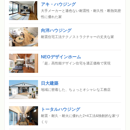
アキ・ハウジング
大手メーカーと遜色ない耐震性・耐久性・断熱気密
性に優れた家
向洋ハウジング
耐震住宅工法テクノストラクチャーの丈夫な家
NEOデザインホーム
「超」高性能デザイン住宅を適正価格で実現
日大建築
地域に密着した、ちょっとオシャレな工務店
トータルハウジング
耐震・耐久・耐火に優れた2×4工法&独創的な家づ
くり