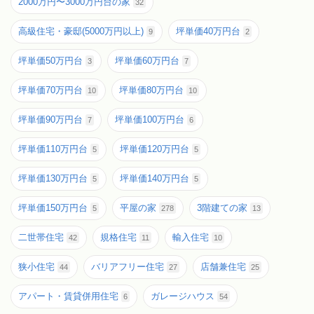
2000万円〜3000万円台の家
32
高級住宅・豪邸(5000万円以上)
坪単価40万円台
9
2
坪単価50万円台
坪単価60万円台
3
7
坪単価70万円台
坪単価80万円台
10
10
坪単価90万円台
坪単価100万円台
7
6
坪単価110万円台
坪単価120万円台
5
5
坪単価130万円台
坪単価140万円台
5
5
坪単価150万円台
平屋の家
3階建ての家
5
278
13
二世帯住宅
規格住宅
輸入住宅
42
11
10
狭小住宅
バリアフリー住宅
店舗兼住宅
44
27
25
アパート・賃貸併用住宅
ガレージハウス
6
54