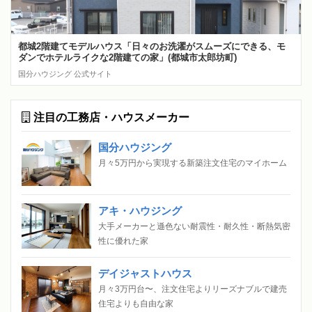
都城2階建てモデルハウス「日々のお洗濯がスムーズにできる、モ
ダンでホテルライクな2階建ての家」(都城市太郎坊町)
国分ハウジング 公式サイト
注目の工務店・ハウスメーカー
国分ハウジング
月々5万円から実現する新築注文住宅のマイホーム
アキ・ハウジング
大手メーカーと遜色ない耐震性・耐久性・断熱気密
性に優れた家
デイジャストハウス
月々3万円台〜、注文住宅よりリーズナブルで建売
住宅よりも自由な家