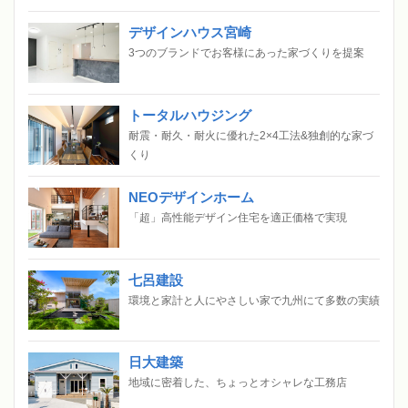
デザインハウス宮崎
3つのブランドでお客様にあった家づくりを提案
トータルハウジング
耐震・耐久・耐火に優れた2×4工法&独創的な家づ
くり
NEOデザインホーム
「超」高性能デザイン住宅を適正価格で実現
七呂建設
環境と家計と人にやさしい家で九州にて多数の実績
日大建築
地域に密着した、ちょっとオシャレな工務店