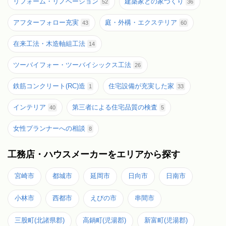
リフォーム・リノベーション
建築家との家づくり
52
36
アフターフォロー充実
庭・外構・エクステリア
43
60
在来工法・木造軸組工法
14
ツーバイフォー・ツーバイシックス工法
26
鉄筋コンクリート(RC)造
住宅設備が充実した家
1
33
インテリア
第三者による住宅品質の検査
40
5
女性プランナーへの相談
8
工務店・ハウスメーカーをエリアから探す
宮崎市
都城市
延岡市
日向市
日南市
小林市
西都市
えびの市
串間市
三股町(北諸県郡)
高鍋町(児湯郡)
新富町(児湯郡)