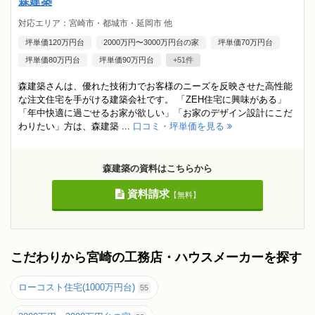
森建築
対応エリア：宮崎市・都城市・延岡市 他
坪単価120万円台
2000万円〜3000万円台の家
坪単価70万円台
坪単価80万円台
坪単価90万円台
+51件
森建築さんは、優れた技術力でお客様のニーズを反映させた高性能
な注文住宅を手がける建築会社です。 「ZEH住宅に興味がある」
「年中快適に過ごせるお家が欲しい」「お家のデザイン設計にこだ
わりたい」方は、森建築 ...
口コミ・坪単価を見る
森建築の資料はこちらから
資料請求
【無料】
こだわりから宮崎の工務店・ハウスメーカーを探す
ローコスト住宅(1000万円台)
55