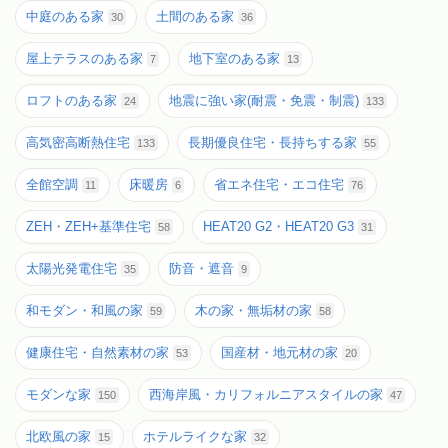
中庭のある家
土間のある家
30
36
屋上テラスのある家
地下室のある家
7
13
ロフトのある家
地震に強い家(耐震・免震・制震)
24
133
高気密高断熱住宅
長期優良住宅・長持ちする家
133
55
全館空調
床暖房
省エネ住宅・エコ住宅
11
6
76
ZEH・ZEH+基準住宅
HEAT20 G2・HEAT20 G3
58
31
太陽光発電住宅
防音・遮音
35
9
和モダン・和風の家
木の家・無垢材の家
59
58
健康住宅・自然素材の家
国産材・地元材の家
53
20
モダンな家
西海岸風・カリフォルニアスタイルの家
150
47
北欧風の家
ホテルライクな家
15
32