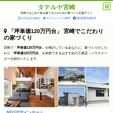
タテルヤ宮崎
宮崎ではじめて家を建てる人のための家づくり応援サイト
住宅会社
社
モデルハウス
件
建築事例
件
151
29
291
「坪単価120万円台」 宮崎でこだわり
の家づくり
宮崎で「
坪単価120万円台
」を検討しているあなたに、家づくりのこだ
わり「
坪単価120万円台
」を依頼できるおすすめの工務店・ハウスメー
カーを紹介いたします。
NEOデザインホーム