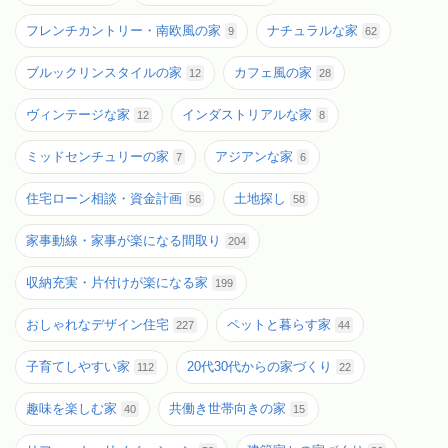
フレンチカントリー・南欧風の家
ナチュラルな家
9
62
ブルックリンスタイルの家
カフェ風の家
12
28
ヴィンテージな家
インダストリアルな家
12
8
ミッドセンチュリーの家
アジアンな家
7
6
住宅ローン相談・資金計画
土地探し
56
58
家事動線・家事が楽になる間取り
204
収納充実・片付けが楽になる家
199
おしゃれなデザイン住宅
ペットと暮らす家
227
44
子育てしやすい家
20代30代からの家づくり
112
22
趣味を楽しむ家
共働き世帯向きの家
40
15