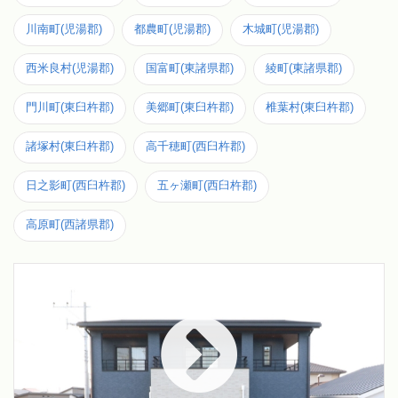
川南町(児湯郡)
都農町(児湯郡)
木城町(児湯郡)
西米良村(児湯郡)
国富町(東諸県郡)
綾町(東諸県郡)
門川町(東臼杵郡)
美郷町(東臼杵郡)
椎葉村(東臼杵郡)
諸塚村(東臼杵郡)
高千穂町(西臼杵郡)
日之影町(西臼杵郡)
五ヶ瀬町(西臼杵郡)
高原町(西諸県郡)