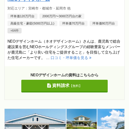
対応エリア：宮崎市・都城市・延岡市 他
坪単価120万円台
2000万円〜3000万円台の家
高級住宅・豪邸(5000万円以上)
坪単価70万円台
坪単価80万円台
+64件
NEOデザインホーム（ネオデザインホーム）さんは、鹿児島で総合
建設業を営むNEOホールディングスグループの経験豊富なメンバー
が鹿児島に「より良い住宅をご提供すること」を目指して立ち上げ
た住宅メーカーです。 ...
口コミ・坪単価を見る
NEOデザインホームの資料はこちらから
資料請求
【無料】