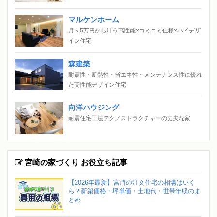
マルケンホーム
月々5万円から叶う高性能×コミコミ仕様×ハイデザ
イン住宅
森建築
耐震性・断熱性・省エネ性・メンテナンス性に優れ
た高性能デザイン住宅
向洋ハウジング
耐震住宅工法テクノストラクチャーの丈夫な家
宮崎の家づくり お役立ち記事
【2026年最新】宮崎の注文住宅の相場はいく
ら？新築価格・坪単価・土地代・世帯年収のま
とめ