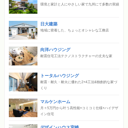
環境と家計と人にやさしい家で九州にて多数の実績
日大建築
地域に密着した、ちょっとオシャレな工務店
向洋ハウジング
耐震住宅工法テクノストラクチャーの丈夫な家
トータルハウジング
耐震・耐久・耐火に優れた2×4工法&独創的な家づ
くり
マルケンホーム
月々5万円から叶う高性能×コミコミ仕様×ハイデザ
イン住宅
デザインハウス宮崎