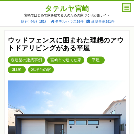
タテルヤ宮崎
宮崎ではじめて家を建てる人のための家づくり応援サイト
住宅会社
社
モデルハウス
件
建築事例
件
151
29
291
ウッドフェンスに囲まれた理想のアウ
トドアリビングがある平屋
森建築の建築事例
宮崎市で建てた家
平屋
3LDK
20坪台の家