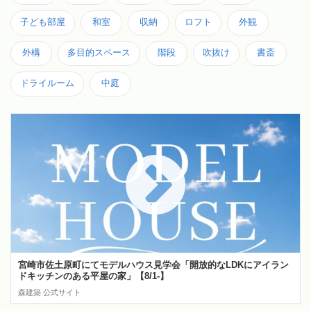
子ども部屋
和室
収納
ロフト
外観
外構
多目的スペース
階段
吹抜け
書斎
ドライルーム
中庭
宮崎市佐土原町にてモデルハウス見学会「開放的なLDKにアイラン
ドキッチンのある平屋の家」【8/1-】
森建築 公式サイト