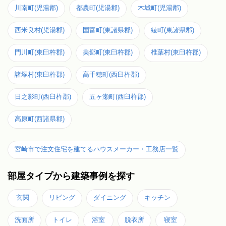
川南町(児湯郡)
都農町(児湯郡)
木城町(児湯郡)
西米良村(児湯郡)
国富町(東諸県郡)
綾町(東諸県郡)
門川町(東臼杵郡)
美郷町(東臼杵郡)
椎葉村(東臼杵郡)
諸塚村(東臼杵郡)
高千穂町(西臼杵郡)
日之影町(西臼杵郡)
五ヶ瀬町(西臼杵郡)
高原町(西諸県郡)
宮崎市で注文住宅を建てるハウスメーカー・工務店一覧
部屋タイプから建築事例を探す
玄関
リビング
ダイニング
キッチン
洗面所
トイレ
浴室
脱衣所
寝室