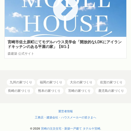
宮崎市佐土原町にてモデルハウス見学会「開放的なLDKにアイラン
ドキッチンのある平屋の家」【8/1-】
森建築 公式サイト
九州の家づくり
福岡の家づくり
大分の家づくり
佐賀の家づくり
長崎の家づくり
熊本の家づくり
宮崎の家づくり
鹿児島の家づくり
運営者情報
工務店・建築会社・ハウスメーカーの皆さまへ
© 2026
宮崎の注文住宅・新築一戸建て タテルヤ宮崎
.