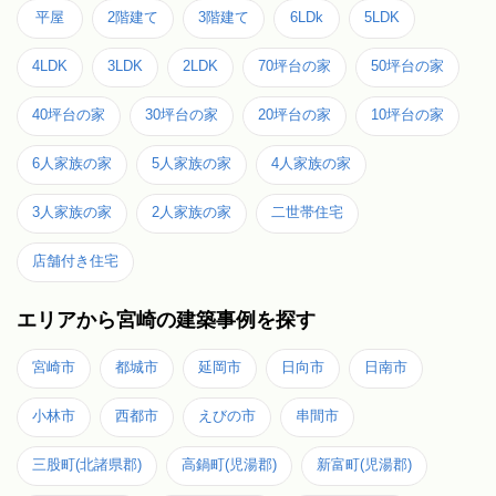
平屋
2階建て
3階建て
6LDk
5LDK
4LDK
3LDK
2LDK
70坪台の家
50坪台の家
40坪台の家
30坪台の家
20坪台の家
10坪台の家
6人家族の家
5人家族の家
4人家族の家
3人家族の家
2人家族の家
二世帯住宅
店舗付き住宅
エリアから宮崎の建築事例を探す
宮崎市
都城市
延岡市
日向市
日南市
小林市
西都市
えびの市
串間市
三股町(北諸県郡)
高鍋町(児湯郡)
新富町(児湯郡)