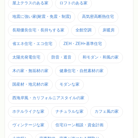
屋上テラスのある家
ロフトのある家
地震に強い家(耐震・免震・制震)
高気密高断熱住宅
長期優良住宅・長持ちする家
全館空調
床暖房
省エネ住宅・エコ住宅
ZEH・ZEH+基準住宅
太陽光発電住宅
防音・遮音
和モダン・和風の家
木の家・無垢材の家
健康住宅・自然素材の家
国産材・地元材の家
モダンな家
西海岸風・カリフォルニアスタイルの家
ホテルライクな家
ナチュラルな家
カフェ風の家
ヴィンテージな家
住宅ローン相談・資金計画