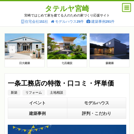
タテルヤ宮崎
宮崎ではじめて家を建てる人のための家づくり応援サイト
住宅会社
社
モデルハウス
件
建築事例
件
151
29
291
日大建築
七呂建設
森建築
一条工務店の特徴・口コミ・坪単価
新築
リフォーム
土地相談
イベント
モデルハウス
建築事例
評判・こだわり