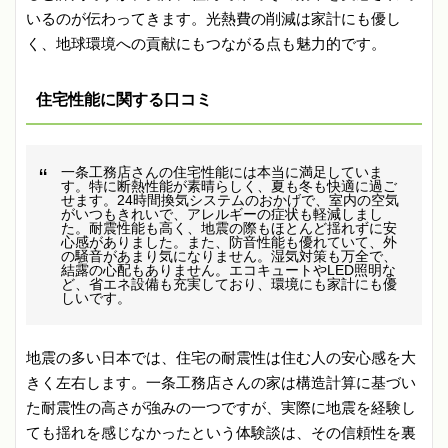
いるのが伝わってきます。光熱費の削減は家計にも優し
く、地球環境への貢献にもつながる点も魅力的です。
住宅性能に関する口コミ
一条工務店さんの住宅性能には本当に満足していま
す。特に断熱性能が素晴らしく、夏も冬も快適に過ご
せます。24時間換気システムのおかげで、室内の空気
がいつもきれいで、アレルギーの症状も軽減しまし
た。耐震性能も高く、地震の際もほとんど揺れずに安
心感がありました。また、防音性能も優れていて、外
の騒音があまり気になりません。湿気対策も万全で、
結露の心配もありません。エコキュートやLED照明な
ど、省エネ設備も充実しており、環境にも家計にも優
しいです。
地震の多い日本では、住宅の耐震性は住む人の安心感を大
きく左右します。一条工務店さんの家は構造計算に基づい
た耐震性の高さが強みの一つですが、実際に地震を経験し
ても揺れを感じなかったという体験談は、その信頼性を裏