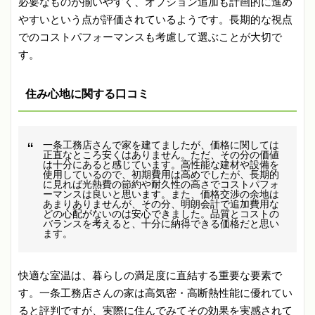
必要なものが揃いやすく、オプション追加も計画的に進め
やすいという点が評価されているようです。長期的な視点
でのコストパフォーマンスも考慮して選ぶことが大切で
す。
住み心地に関する口コミ
一条工務店さんで家を建てましたが、価格に関しては
正直なところ安くはありません。ただ、その分の価値
は十分にあると感じています。高性能な建材や設備を
使用しているので、初期費用は高めでしたが、長期的
に見れば光熱費の節約や耐久性の高さでコストパフォ
ーマンスは良いと思います。また、価格交渉の余地は
あまりありませんが、その分、明朗会計で追加費用な
どの心配がないのは安心できました。品質とコストの
バランスを考えると、十分に納得できる価格だと思い
ます。
快適な室温は、暮らしの満足度に直結する重要な要素で
す。一条工務店さんの家は高気密・高断熱性能に優れてい
ると評判ですが、実際に住んでみてその効果を実感されて