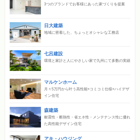
3つのブランドでお客様にあった家づくりを提案
日大建築
地域に密着した、ちょっとオシャレな工務店
七呂建設
環境と家計と人にやさしい家で九州にて多数の実績
マルケンホーム
月々5万円から叶う高性能×コミコミ仕様×ハイデザ
イン住宅
森建築
耐震性・断熱性・省エネ性・メンテナンス性に優れ
た高性能デザイン住宅
アキ・ハウジング