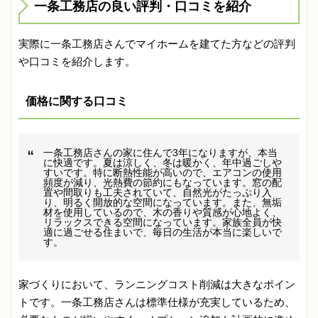
一条工務店の良い評判・口コミを紹介
実際に一条工務店さんでマイホームを建てた方などの評判
や口コミを紹介します。
価格に関する口コミ
一条工務店さんの家に住んで3年になりますが、本当
に快適です。夏は涼しく、冬は暖かく、年中過ごしや
すいです。特に断熱性能が高いので、エアコンの使用
頻度が減り、光熱費の節約にもなっています。窓の配
置や間取りも工夫されていて、自然光がたっぷり入
り、明るく開放的な空間になっています。また、無垢
材を使用しているので、木の香りや質感が心地よく、
リラックスできる空間になっています。家族全員が快
適に過ごせる住まいで、毎日の生活が本当に楽しいで
す。
家づくりにおいて、ランニングコスト削減は大きなポイン
トです。一条工務店さんは標準仕様が充実しているため、