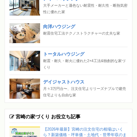
大手メーカーと遜色ない耐震性・耐久性・断熱気密
性に優れた家
向洋ハウジング
耐震住宅工法テクノストラクチャーの丈夫な家
トータルハウジング
耐震・耐久・耐火に優れた2×4工法&独創的な家づ
くり
デイジャストハウス
月々3万円台〜、注文住宅よりリーズナブルで建売
住宅よりも自由な家
宮崎の家づくり お役立ち記事
【2026年最新】宮崎の注文住宅の相場はいく
ら？新築価格・坪単価・土地代・世帯年収のま