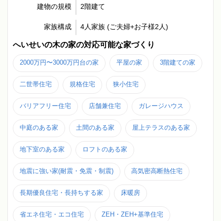
建物の規模
2階建て
家族構成
4人家族 (ご夫婦+お子様2人)
へいせいの木の家の対応可能な家づくり
2000万円〜3000万円台の家
平屋の家
3階建ての家
二世帯住宅
規格住宅
狭小住宅
バリアフリー住宅
店舗兼住宅
ガレージハウス
中庭のある家
土間のある家
屋上テラスのある家
地下室のある家
ロフトのある家
地震に強い家(耐震・免震・制震)
高気密高断熱住宅
長期優良住宅・長持ちする家
床暖房
省エネ住宅・エコ住宅
ZEH・ZEH+基準住宅