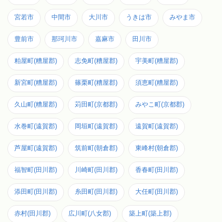
宮若市
中間市
大川市
うきは市
みやま市
豊前市
那珂川市
嘉麻市
田川市
粕屋町(糟屋郡)
志免町(糟屋郡)
宇美町(糟屋郡)
新宮町(糟屋郡)
篠栗町(糟屋郡)
須恵町(糟屋郡)
久山町(糟屋郡)
苅田町(京都郡)
みやこ町(京都郡)
水巻町(遠賀郡)
岡垣町(遠賀郡)
遠賀町(遠賀郡)
芦屋町(遠賀郡)
筑前町(朝倉郡)
東峰村(朝倉郡)
福智町(田川郡)
川崎町(田川郡)
香春町(田川郡)
添田町(田川郡)
糸田町(田川郡)
大任町(田川郡)
赤村(田川郡)
広川町(八女郡)
築上町(築上郡)