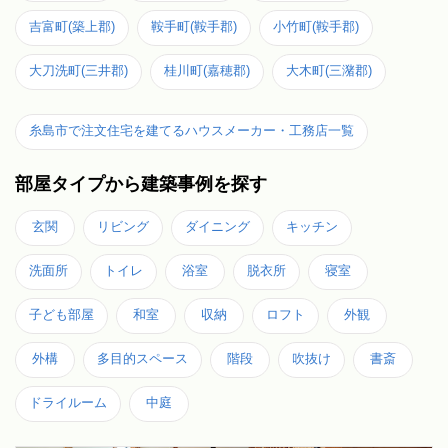
吉富町(築上郡)
鞍手町(鞍手郡)
小竹町(鞍手郡)
大刀洗町(三井郡)
桂川町(嘉穂郡)
大木町(三潴郡)
糸島市で注文住宅を建てるハウスメーカー・工務店一覧
部屋タイプから建築事例を探す
玄関
リビング
ダイニング
キッチン
洗面所
トイレ
浴室
脱衣所
寝室
子ども部屋
和室
収納
ロフト
外観
外構
多目的スペース
階段
吹抜け
書斎
ドライルーム
中庭