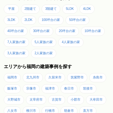
平屋
2階建て
3階建て
5LDK
4LDK
3LDK
2LDK
100坪台の家
50坪台の家
40坪台の家
30坪台の家
20坪台の家
10坪台の家
7人家族の家
5人家族の家
4人家族の家
3人家族の家
2人家族の家
エリアから福岡の建築事例を探す
福岡市
北九州市
久留米市
筑紫野市
糸島市
飯塚市
宗像市
福津市
春日市
筑後市
大野城市
太宰府市
古賀市
小郡市
大牟田市
八女市
柳川市
行橋市
朝倉市
直方市