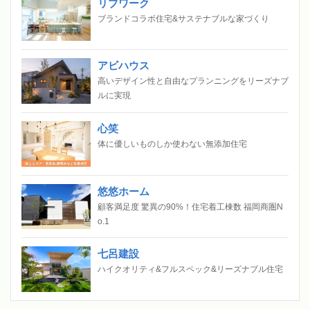
リブワーク
ブランドコラボ住宅&サステナブルな家づくり
アビハウス
高いデザイン性と自由なプランニングをリーズナブ
ルに実現
心笑
体に優しいものしか使わない無添加住宅
悠悠ホーム
顧客満足度 驚異の90%！住宅着工棟数 福岡商圏N
o.1
七呂建設
ハイクオリティ&フルスペック&リーズナブル住宅