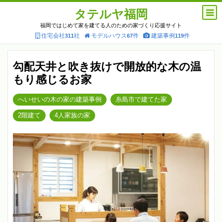
タテルヤ福岡
福岡ではじめて家を建てる人のための家づくり応援サイト
住宅会社
社
モデルハウス
件
建築事例
件
311
67
119
勾配天井と吹き抜けで開放的な木の温
もり感じるお家
へいせいの木の家の建築事例
糸島市で建てた家
2階建て
4人家族の家