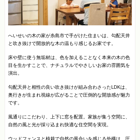
へいせいの木の家が糸島市で手がけた住まいは、勾配天井
と吹き抜けで開放的な木の温もり感じるお家です。
床や壁に使う無垢材は、色を加えることなく本来の木の色
目を生かすことで、ナチュラルでやさしいお家の雰囲気を
演出。
勾配天井と相性の良い吹き抜けが組み合わさったLDKは、
奥行きが生まれ視線が広がることで圧倒的な開放感が魅力
です。
風通りにこだわり、上下に窓を配置。家族が集う空間に、
自然の風と光が採り込まれ快適な住空間を実現。
ウッドフェンスと植栽で自然の風合いを感じる外構は、圧