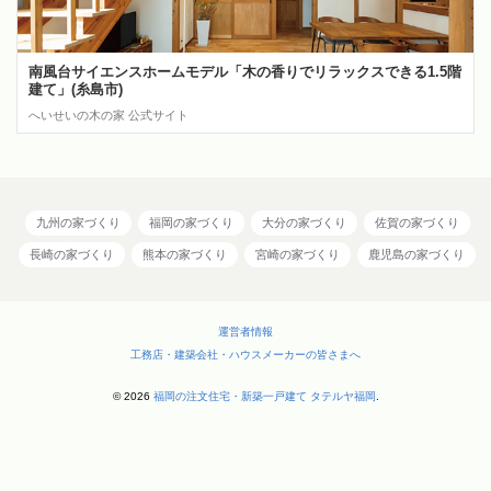
南風台サイエンスホームモデル「木の香りでリラックスできる1.5階
建て」(糸島市)
へいせいの木の家 公式サイト
九州の家づくり
福岡の家づくり
大分の家づくり
佐賀の家づくり
長崎の家づくり
熊本の家づくり
宮崎の家づくり
鹿児島の家づくり
運営者情報
工務店・建築会社・ハウスメーカーの皆さまへ
© 2026
福岡の注文住宅・新築一戸建て タテルヤ福岡
.