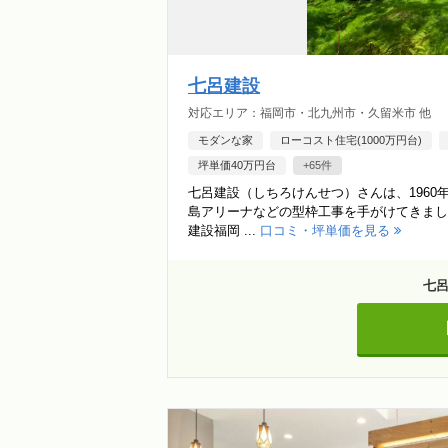
七呂建設
対応エリア：福岡市・北九州市・久留米市 他
モダンな家
ローコスト住宅(1000万円台)
坪単価40万円台
+65件
七呂建設（しちろけんせつ）さんは、196
島アリーナなどの型枠工事を手がけてきました
建設福岡 ...
口コミ・坪単価を見る
七