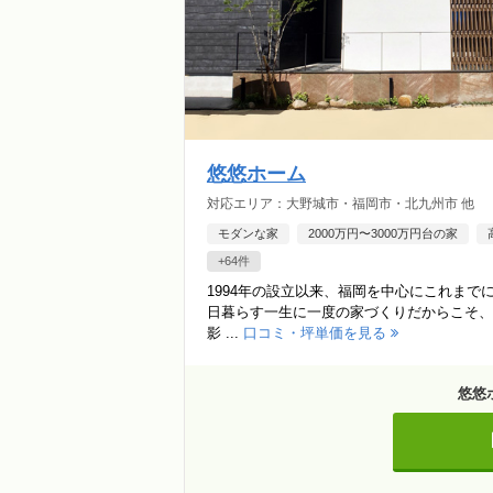
悠悠ホーム
対応エリア：大野城市・福岡市・北九州市 他
モダンな家
2000万円〜3000万円台の家
+64件
1994年の設立以来、福岡を中心にこれまでに
日暮らす一生に一度の家づくりだからこそ、
影 ...
口コミ・坪単価を見る
悠悠