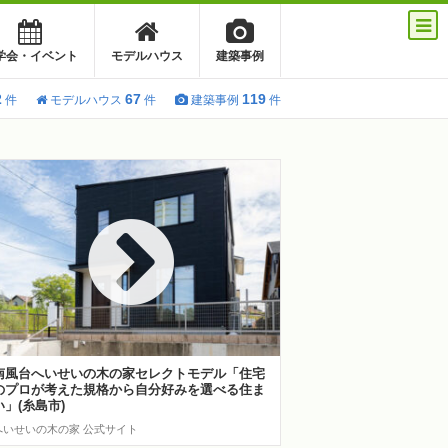
学会・イベント
モデルハウス
建築事例
2
67
119
件
モデルハウス
件
建築事例
件
南風台へいせいの木の家セレクトモデル「住宅
のプロが考えた規格から自分好みを選べる住ま
い」(糸島市)
へいせいの木の家 公式サイト