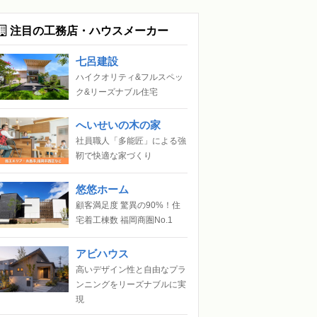
注目の工務店・ハウスメーカー
七呂建設
ハイクオリティ&フルスペッ
ク&リーズナブル住宅
へいせいの木の家
社員職人「多能匠」による強
靭で快適な家づくり
悠悠ホーム
顧客満足度 驚異の90%！住
宅着工棟数 福岡商圏No.1
アビハウス
高いデザイン性と自由なプラ
ンニングをリーズナブルに実
現