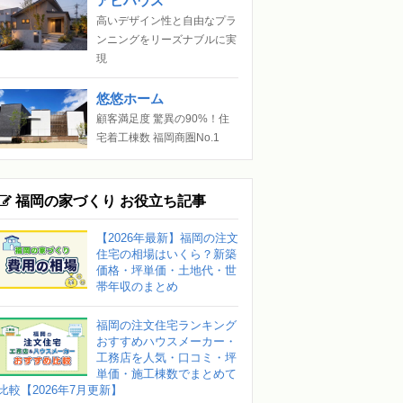
アビハウス
高いデザイン性と自由なプラ
ンニングをリーズナブルに実
現
悠悠ホーム
顧客満足度 驚異の90%！住
宅着工棟数 福岡商圏No.1
福岡の家づくり お役立ち記事
【2026年最新】福岡の注文
住宅の相場はいくら？新築
価格・坪単価・土地代・世
帯年収のまとめ
福岡の注文住宅ランキング
おすすめハウスメーカー・
工務店を人気・口コミ・坪
単価・施工棟数でまとめて
比較【2026年7月更新】