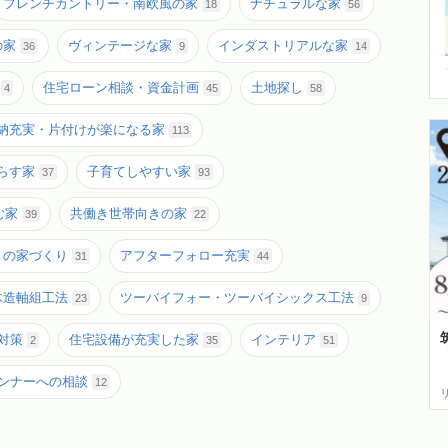
フレンチカントリー・南欧風の家
ナチュラルな家
18
56
の家
ヴィンテージな家
インダストリアルな家
36
9
14
住宅ローン相談・資金計画
土地探し
4
45
58
納充実・片付けが楽になる家
113
らす家
子育てしやすい家
37
93
む家
共働き世帯向きの家
39
22
との家づくり
アフターフォロー充実
31
44
木造軸組工法
ツーバイフォー・ツーバイシックス工法
23
9
対策
住宅設備が充実した家
インテリア
2
35
51
【
ンナーへの相談
12