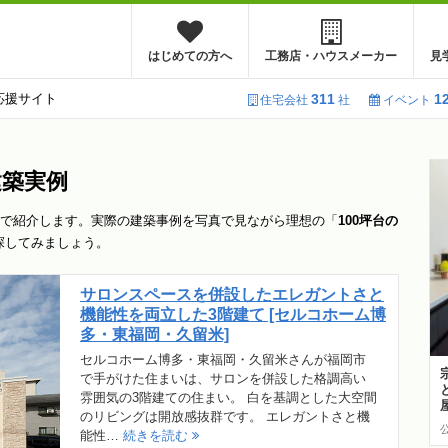
はじめての方へ
工務店・ハウスメーカー
見
応援サイト
311
1
住宅会社
社
イベント
建築実例
で紹介します。実際の建築事例を写真で見ながら理想の「
100坪台の
探してみましょう。
サロンスペースを併設したエレガントさと
機能性を両立した3階建て [セルコホーム博
多・東福岡・久留米]
セルコホーム博多・東福岡・久留米さんが福岡市
で手がけた住まいは、サロンを併設した格調高い
雰囲気の3階建ての住まい。 白を基調とした大空間
のリビングは開放感抜群です。 エレガントさと機
能性…
続きを読む