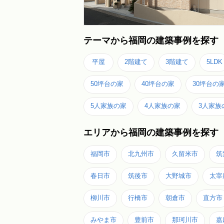
テーマから福岡の建築事例を探す
平屋
2階建て
3階建て
5LDK
50坪台の家
40坪台の家
30坪台の
5人家族の家
4人家族の家
3人家族
エリアから福岡の建築事例を探す
福岡市
北九州市
久留米市
筑
春日市
筑後市
大野城市
太宰
柳川市
行橋市
朝倉市
直方市
みやま市
豊前市
那珂川市
嘉