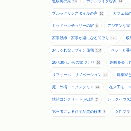
北欧風の家
ホテルライクな家
19
44
ブルックリンスタイルの家
カフェ風
10
ミッドセンチュリーの家
アジアンな家
8
家事動線・家事が楽になる間取り
収
175
おしゃれなデザイン住宅
ペットと暮
164
20代30代からの家づくり
趣味を楽し
20
リフォーム・リノベーション
建築家
41
庭・外構・エクステリア
在来工法・
44
鉄筋コンクリート(RC)造
シックハウス
7
第三者による住宅品質の検査
女性プラ
7