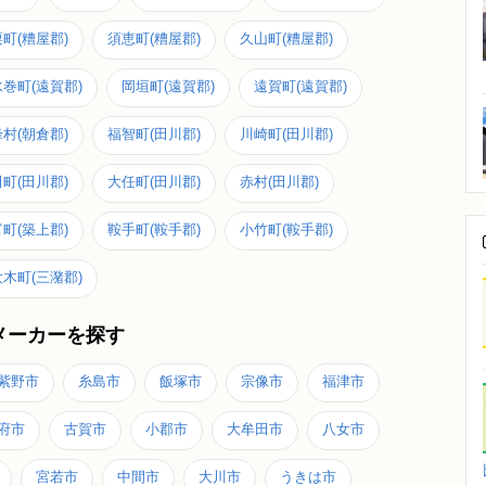
町(糟屋郡)
須恵町(糟屋郡)
久山町(糟屋郡)
水巻町(遠賀郡)
岡垣町(遠賀郡)
遠賀町(遠賀郡)
村(朝倉郡)
福智町(田川郡)
川崎町(田川郡)
町(田川郡)
大任町(田川郡)
赤村(田川郡)
町(築上郡)
鞍手町(鞍手郡)
小竹町(鞍手郡)
大木町(三潴郡)
メーカーを探す
紫野市
糸島市
飯塚市
宗像市
福津市
府市
古賀市
小郡市
大牟田市
八女市
宮若市
中間市
大川市
うきは市