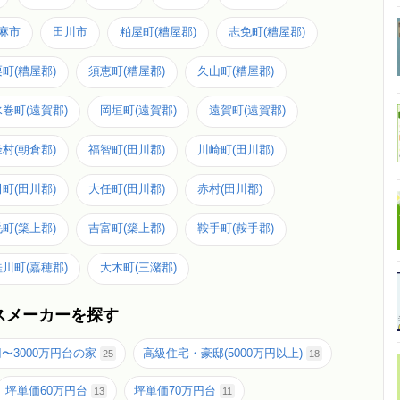
麻市
田川市
粕屋町(糟屋郡)
志免町(糟屋郡)
町(糟屋郡)
須恵町(糟屋郡)
久山町(糟屋郡)
水巻町(遠賀郡)
岡垣町(遠賀郡)
遠賀町(遠賀郡)
村(朝倉郡)
福智町(田川郡)
川崎町(田川郡)
町(田川郡)
大任町(田川郡)
赤村(田川郡)
町(築上郡)
吉富町(築上郡)
鞍手町(鞍手郡)
桂川町(嘉穂郡)
大木町(三潴郡)
スメーカーを探す
円〜3000万円台の家
高級住宅・豪邸(5000万円以上)
25
18
坪単価60万円台
坪単価70万円台
13
11