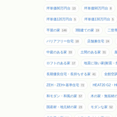
坪単価80万円台
坪単価90万円台
13
8
坪単価120万円台
坪単価130万円台
5
5
平屋の家
3階建ての家
二世
146
19
バリアフリー住宅
店舗兼住宅
18
24
中庭のある家
土間のある家
33
31
ロフトのある家
地震に強い家(耐震・
17
長期優良住宅・長持ちする家
全館空
41
ZEH・ZEH+基準住宅
HEAT20 G2・H
72
和モダン・和風の家
木の家・無垢材
57
国産材・地元材の家
モダンな家
23
52