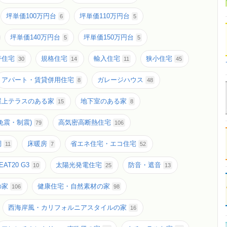
坪単価100万円台
坪単価110万円台
6
5
坪単価140万円台
坪単価150万円台
5
5
帯住宅
規格住宅
輸入住宅
狭小住宅
30
14
11
45
アパート・賃貸併用住宅
ガレージハウス
8
48
屋上テラスのある家
地下室のある家
15
8
免震・制震)
高気密高断熱住宅
79
106
調
床暖房
省エネ住宅・エコ住宅
11
7
52
EAT20 G3
太陽光発電住宅
防音・遮音
10
25
13
の家
健康住宅・自然素材の家
106
98
西海岸風・カリフォルニアスタイルの家
16