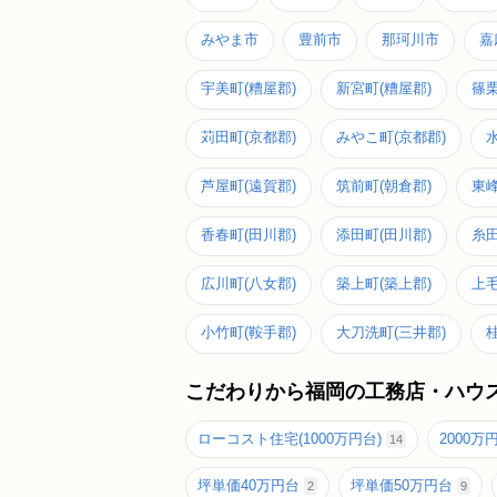
みやま市
豊前市
那珂川市
嘉
宇美町(糟屋郡)
新宮町(糟屋郡)
篠栗
苅田町(京都郡)
みやこ町(京都郡)
芦屋町(遠賀郡)
筑前町(朝倉郡)
東峰
香春町(田川郡)
添田町(田川郡)
糸田
広川町(八女郡)
築上町(築上郡)
上毛
小竹町(鞍手郡)
大刀洗町(三井郡)
こだわりから福岡の工務店・ハウ
ローコスト住宅(1000万円台)
2000万
14
坪単価40万円台
坪単価50万円台
2
9