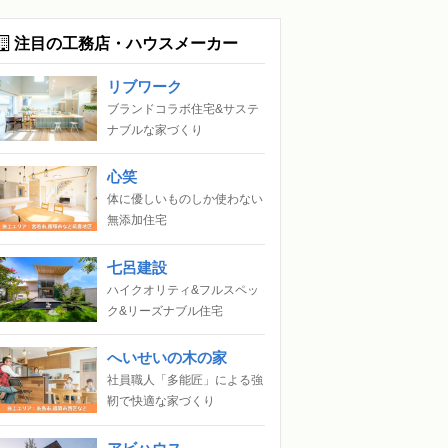
注目の工務店・ハウスメーカー
リブワーク
ブランドコラボ住宅&サステ
ナブルな家づくり
心笑
体に優しいものしか使わない
無添加住宅
七呂建設
ハイクオリティ&フルスペッ
ク&リーズナブル住宅
へいせいの木の家
社員職人「多能匠」による強
靭で快適な家づくり