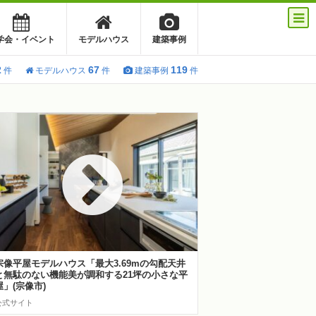
学会・イベント
モデルハウス
建築事例
2
67
119
件
モデルハウス
件
建築事例
件
宗像平屋モデルハウス「最大3.69mの勾配天井
と無駄のない機能美が調和する21坪の小さな平
屋」(宗像市)
公式サイト