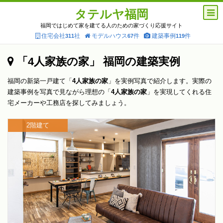
タテルヤ福岡
福岡ではじめて家を建てる人のための家づくり応援サイト
住宅会社
社
モデルハウス
件
建築事例
件
311
67
119
「4人家族の家」 福岡の建築実例
福岡の新築一戸建て「
4人家族の家
」を実例写真で紹介します。実際の
建築事例を写真で見ながら理想の「
4人家族の家
」を実現してくれる住
宅メーカーや工務店を探してみましょう。
2階建て