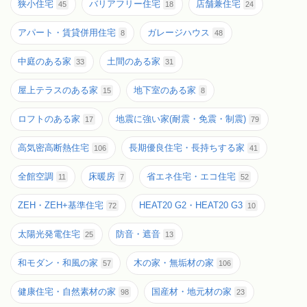
狭小住宅
バリアフリー住宅
店舗兼住宅
45
18
24
アパート・賃貸併用住宅
ガレージハウス
8
48
中庭のある家
土間のある家
33
31
屋上テラスのある家
地下室のある家
15
8
ロフトのある家
地震に強い家(耐震・免震・制震)
17
79
高気密高断熱住宅
長期優良住宅・長持ちする家
106
41
全館空調
床暖房
省エネ住宅・エコ住宅
11
7
52
ZEH・ZEH+基準住宅
HEAT20 G2・HEAT20 G3
72
10
太陽光発電住宅
防音・遮音
25
13
和モダン・和風の家
木の家・無垢材の家
57
106
健康住宅・自然素材の家
国産材・地元材の家
98
23