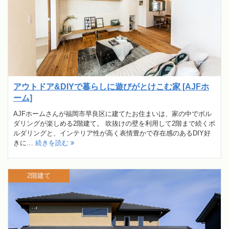
アウトドア&DIYで暮らしに遊びがとけこむ家 [AJFホ
ーム]
AJFホームさんが福岡市早良区に建てたお住まいは、家の中でボル
ダリングが楽しめる2階建て。 吹抜けの壁を利用して2階まで続くボ
ルダリングと、インテリア性が高く表情豊かで存在感のあるDIY好
きに…
続きを読む
2階建て