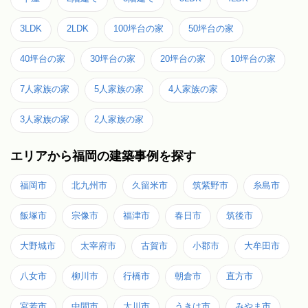
3LDK
2LDK
100坪台の家
50坪台の家
40坪台の家
30坪台の家
20坪台の家
10坪台の家
7人家族の家
5人家族の家
4人家族の家
3人家族の家
2人家族の家
エリアから福岡の建築事例を探す
福岡市
北九州市
久留米市
筑紫野市
糸島市
飯塚市
宗像市
福津市
春日市
筑後市
大野城市
太宰府市
古賀市
小郡市
大牟田市
八女市
柳川市
行橋市
朝倉市
直方市
宮若市
中間市
大川市
うきは市
みやま市