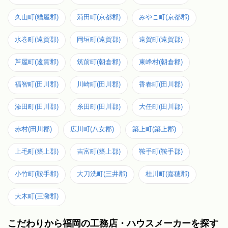
久山町(糟屋郡)
苅田町(京都郡)
みやこ町(京都郡)
水巻町(遠賀郡)
岡垣町(遠賀郡)
遠賀町(遠賀郡)
芦屋町(遠賀郡)
筑前町(朝倉郡)
東峰村(朝倉郡)
福智町(田川郡)
川崎町(田川郡)
香春町(田川郡)
添田町(田川郡)
糸田町(田川郡)
大任町(田川郡)
赤村(田川郡)
広川町(八女郡)
築上町(築上郡)
上毛町(築上郡)
吉富町(築上郡)
鞍手町(鞍手郡)
小竹町(鞍手郡)
大刀洗町(三井郡)
桂川町(嘉穂郡)
大木町(三潴郡)
こだわりから福岡の工務店・ハウスメーカーを探す