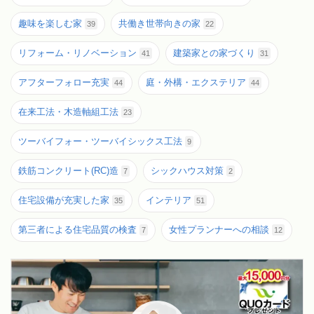
趣味を楽しむ家
共働き世帯向きの家
39
22
リフォーム・リノベーション
建築家との家づくり
41
31
アフターフォロー充実
庭・外構・エクステリア
44
44
在来工法・木造軸組工法
23
ツーバイフォー・ツーバイシックス工法
9
鉄筋コンクリート(RC)造
シックハウス対策
7
2
住宅設備が充実した家
インテリア
35
51
第三者による住宅品質の検査
女性プランナーへの相談
7
12