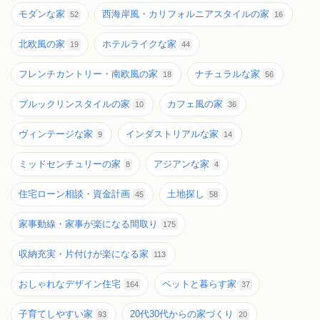
モダンな家
西海岸風・カリフォルニアスタイルの家
52
16
北欧風の家
ホテルライクな家
19
44
フレンチカントリー・南欧風の家
ナチュラルな家
18
56
ブルックリンスタイルの家
カフェ風の家
10
36
ヴィンテージな家
インダストリアルな家
9
14
ミッドセンチュリーの家
アジアンな家
8
4
住宅ローン相談・資金計画
土地探し
45
58
家事動線・家事が楽になる間取り
175
収納充実・片付けが楽になる家
113
おしゃれなデザイン住宅
ペットと暮らす家
164
37
子育てしやすい家
20代30代からの家づくり
93
20