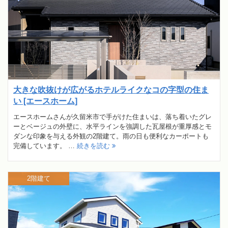
大きな吹抜けが広がるホテルライクなコの字型の住ま
い [エースホーム]
エースホームさんが久留米市で手がけた住まいは、落ち着いたグレ
ーとベージュの外壁に、水平ラインを強調した瓦屋根が重厚感とモ
ダンな印象を与える外観の2階建て。雨の日も便利なカーポートも
完備しています。 …
続きを読む
2階建て