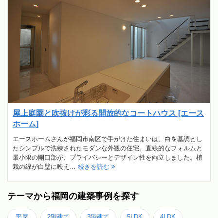
屋上庭園と吹抜けが彩る開放的なコートハウス [エース
ホーム]
エースホームさんが福岡市南区で手がけた住まいは、白を基調とし
たシンプルで洗練されたモダンな外観の住宅。直線的なフォルムと
最小限の開口部が、プライバシーとデザイン性を両立しました。植
栽の緑が白壁に映え…
続きを読む
テーマから福岡の建築事例を探す
平屋
2階建て
3階建て
5LDK
4LDK