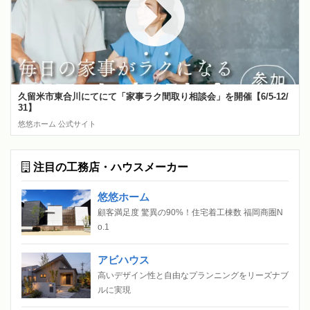
久留米市東合川にてにて「家事ラク間取り相談会」を開催【6/5-12/
31】
悠悠ホーム 公式サイト
注目の工務店・ハウスメーカー
悠悠ホーム
顧客満足度 驚異の90%！住宅着工棟数 福岡商圏N
o.1
アビハウス
高いデザイン性と自由なプランニングをリーズナブ
ルに実現