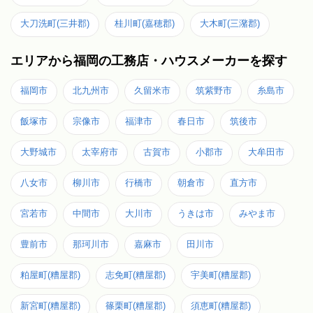
大刀洗町(三井郡)
桂川町(嘉穂郡)
大木町(三潴郡)
エリアから福岡の工務店・ハウスメーカーを探す
福岡市
北九州市
久留米市
筑紫野市
糸島市
飯塚市
宗像市
福津市
春日市
筑後市
大野城市
太宰府市
古賀市
小郡市
大牟田市
八女市
柳川市
行橋市
朝倉市
直方市
宮若市
中間市
大川市
うきは市
みやま市
豊前市
那珂川市
嘉麻市
田川市
粕屋町(糟屋郡)
志免町(糟屋郡)
宇美町(糟屋郡)
新宮町(糟屋郡)
篠栗町(糟屋郡)
須恵町(糟屋郡)