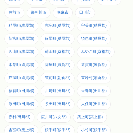
豊前市
那珂川市
嘉麻市
田川市
粕屋町(糟屋郡)
志免町(糟屋郡)
宇美町(糟屋郡)
新宮町(糟屋郡)
篠栗町(糟屋郡)
須恵町(糟屋郡)
久山町(糟屋郡)
苅田町(京都郡)
みやこ町(京都郡)
水巻町(遠賀郡)
岡垣町(遠賀郡)
遠賀町(遠賀郡)
芦屋町(遠賀郡)
筑前町(朝倉郡)
東峰村(朝倉郡)
福智町(田川郡)
川崎町(田川郡)
香春町(田川郡)
添田町(田川郡)
糸田町(田川郡)
大任町(田川郡)
赤村(田川郡)
広川町(八女郡)
築上町(築上郡)
吉富町(築上郡)
鞍手町(鞍手郡)
小竹町(鞍手郡)