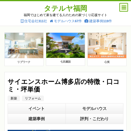
タテルヤ福岡
福岡ではじめて家を建てる人のための家づくり応援サイト
住宅会社
社
モデルハウス
件
建築事例
件
311
67
119
七呂建設
リブワーク
心笑
サイエンスホーム博多店の特徴・口コ
ミ・坪単価
新築
リフォーム
イベント
モデルハウス
建築事例
評判・こだわり