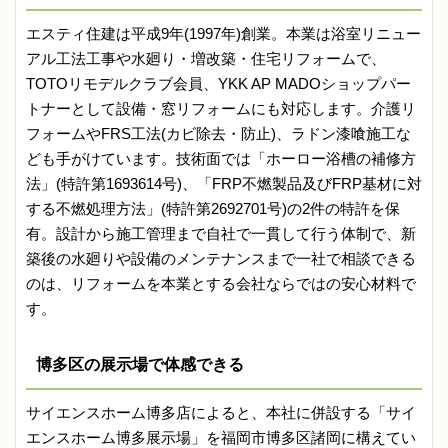
エスティ住建は平成9年(1997年)創業。本業は浴室リニュー
アル工法工事や水廻り・増改築・住宅リフォームで、
TOTOリモデルクラブ会員、YKK AP MADOショップパー
トナーとして設備・窓リフォームにも対応します。介護リ
フォームやFRS工法(カビ除去・防止)、ラドン漆喰施工な
ども手がけています。技術面では「ホーロー浴槽の補修方
法」(特許第1693614号)、「FRP不燃製品及びFRP基材に対
する不燃処理方法」(特許第2692701号)の2件の特許を保
有。設計から施工管理まで自社で一貫して行う体制で、新
築後の水廻りや設備のメンテナンスまで一社で相談できる
のは、リフォームを本業とする会社ならではの安心材料で
す。
博多区の展示場で体感できる
サイエンスホーム博多店によると、本社に併設する「サイ
エンスホーム博多展示場」を福岡市博多区諸岡に構えてい