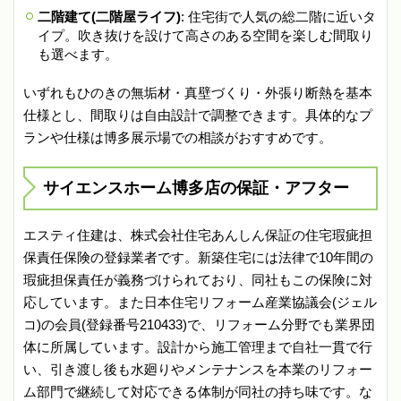
二階建て(二階屋ライフ)
: 住宅街で人気の総二階に近いタ
イプ。吹き抜けを設けて高さのある空間を楽しむ間取り
も選べます。
いずれもひのきの無垢材・真壁づくり・外張り断熱を基本
仕様とし、間取りは自由設計で調整できます。具体的なプ
ランや仕様は博多展示場での相談がおすすめです。
サイエンスホーム博多店の保証・アフター
エスティ住建は、株式会社住宅あんしん保証の住宅瑕疵担
保責任保険の登録業者です。新築住宅には法律で10年間の
瑕疵担保責任が義務づけられており、同社もこの保険に対
応しています。また日本住宅リフォーム産業協議会(ジェル
コ)の会員(登録番号210433)で、リフォーム分野でも業界団
体に所属しています。設計から施工管理まで自社一貫で行
い、引き渡し後も水廻りやメンテナンスを本業のリフォー
ム部門で継続して対応できる体制が同社の持ち味です。な