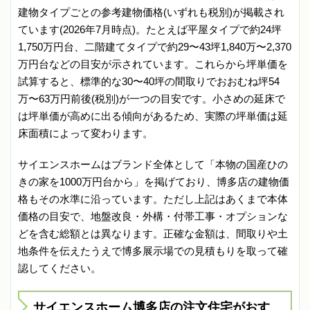
建物タイプごとの参考建物価格(いずれも税別)が掲載され
ています(2026年7月時点)。たとえば平屋タイプで約24坪
1,750万円台、二階建てタイプで約29〜43坪1,840万〜2,370
万円台などの目安が示されています。これらから坪単価を
試算すると、標準的な30〜40坪の間取りでおおむね坪54
万〜63万円前後(税別)が一つの目安です。小さめの延床で
は坪単価が高めに出る傾向があるため、実際の坪単価は延
床面積によって変わります。
サイエンスホームはブランド全体として「本物の国産ひの
きの家を1000万円台から」を掲げており、博多店の建物価
格もその水準に沿っています。ただし上記はあくまで本体
価格の目安で、地盤改良・外構・付帯工事・オプションな
どを含む総額とは異なります。正確な金額は、間取りや土
地条件を伝えたうえで博多展示場での見積もりを取って確
認してください。
サイエンスホーム博多店の注文住宅がおす