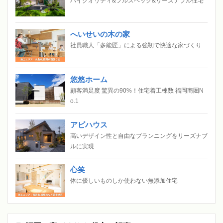
ハイクオリティ&フルスペック&リーズナブル住宅
へいせいの木の家
社員職人「多能匠」による強靭で快適な家づくり
悠悠ホーム
顧客満足度 驚異の90%！住宅着工棟数 福岡商圏N
o.1
アビハウス
高いデザイン性と自由なプランニングをリーズナブ
ルに実現
心笑
体に優しいものしか使わない無添加住宅