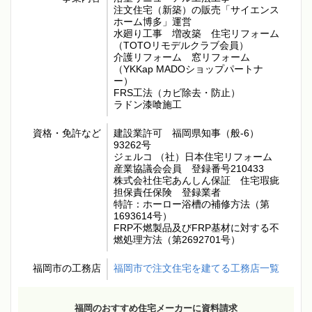
注文住宅（新築）の販売「サイエンス
ホーム博多」運営
水廻り工事 増改築 住宅リフォーム
（TOTOリモデルクラブ会員）
介護リフォーム 窓リフォーム
（YKKap MADOショップパートナ
ー）
FRS工法（カビ除去・防止）
ラドン漆喰施工
資格・免許など
建設業許可 福岡県知事（般-6）
93262号
ジェルコ （社）日本住宅リフォーム
産業協議会会員 登録番号210433
株式会社住宅あんしん保証 住宅瑕疵
担保責任保険 登録業者
特許：ホーロー浴槽の補修方法（第
1693614号）
FRP不燃製品及びFRP基材に対する不
燃処理方法（第2692701号）
福岡市の工務店
福岡市で注文住宅を建てる工務店一覧
福岡のおすすめ住宅メーカーに資料請求