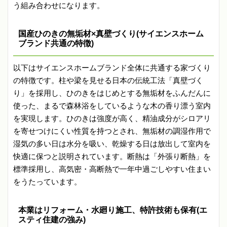
う組み合わせになります。
国産ひのきの無垢材×真壁づくり(サイエンスホーム
ブランド共通の特徴)
以下はサイエンスホームブランド全体に共通する家づくり
の特徴です。柱や梁を見せる日本の伝統工法「真壁づく
り」を採用し、ひのきをはじめとする無垢材をふんだんに
使った、まるで森林浴をしているような木の香り漂う室内
を実現します。ひのきは強度が高く、精油成分がシロアリ
を寄せつけにくい性質を持つとされ、無垢材の調湿作用で
湿気の多い日は水分を吸い、乾燥する日は放出して室内を
快適に保つと説明されています。断熱は「外張り断熱」を
標準採用し、高気密・高断熱で一年中過ごしやすい住まい
をうたっています。
本業はリフォーム・水廻り施工、特許技術も保有(エ
スティ住建の強み)