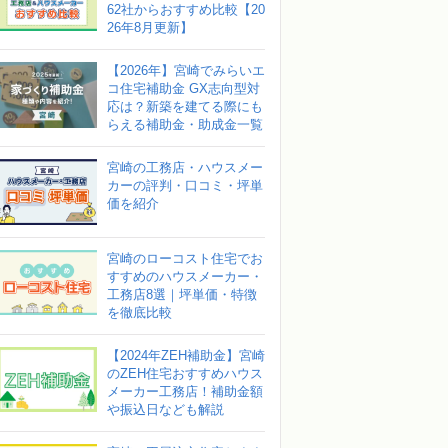
62社からおすすめ比較【20
26年8月更新】
【2026年】宮崎でみらいエ
コ住宅補助金 GX志向型対
応は？新築を建てる際にも
らえる補助金・助成金一覧
宮崎の工務店・ハウスメー
カーの評判・口コミ・坪単
価を紹介
宮崎のローコスト住宅でお
すすめのハウスメーカー・
工務店8選｜坪単価・特徴
を徹底比較
【2024年ZEH補助金】宮崎
のZEH住宅おすすめハウス
メーカー工務店！補助金額
や振込日なども解説