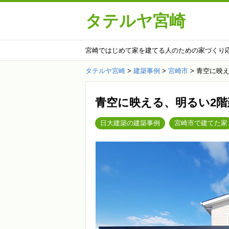
タテルヤ宮崎
宮崎ではじめて家を建てる人のための家づくり
タテルヤ宮崎
>
建築事例
>
宮崎市
>
青空に映え
青空に映える、明るい2
日大建築の建築事例
宮崎市で建てた家