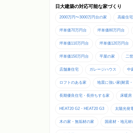
日大建築の対応可能な家づくり
2000万円〜3000万円台の家
高級住宅
坪単価70万円台
坪単価80万円台
坪単価110万円台
坪単価120万円台
坪単価150万円台
平屋の家
二
店舗兼住宅
ガレージハウス
中
ロフトのある家
地震に強い家(耐震・
長期優良住宅・長持ちする家
床暖房
HEAT20 G2・HEAT20 G3
太陽光発
木の家・無垢材の家
国産材・地元材