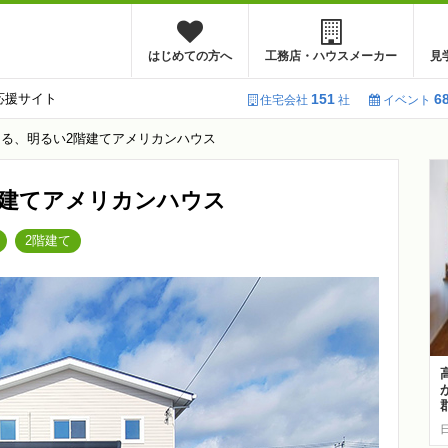
はじめての方へ
工務店・ハウスメーカー
見
応援サイト
151
6
住宅会社
社
イベント
る、明るい2階建てアメリカンハウス
階建てアメリカンハウス
2階建て