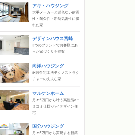
アキ・ハウジング
大手メーカーと遜色ない耐震
性・耐久性・断熱気密性に優
れた家
デザインハウス宮崎
3つのブランドでお客様にあ
った家づくりを提案
向洋ハウジング
耐震住宅工法テクノストラク
チャーの丈夫な家
マルケンホーム
月々5万円から叶う高性能×コ
ミコミ仕様×ハイデザイン住
宅
国分ハウジング
月々5万円から実現する新築