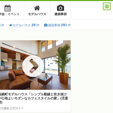
学会・イベント
モデルハウス
建築事例
8
29
291
件
モデルハウス
件
建築事例
件
高鍋町モデルハウス「シンプル動線と吹き抜け
が心地よいモダンなカフェスタイルの家」(児湯
郡)
日大建築 公式サイト