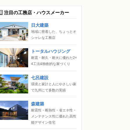
注目の工務店・ハウスメーカー
日大建築
地域に密着した、ちょっとオ
シャレな工務店
トータルハウジング
耐震・耐久・耐火に優れた2×
4工法&独創的な家づくり
七呂建設
環境と家計と人にやさしい家
で九州にて多数の実績
森建築
耐震性・断熱性・省エネ性・
メンテナンス性に優れた高性
能デザイン住宅