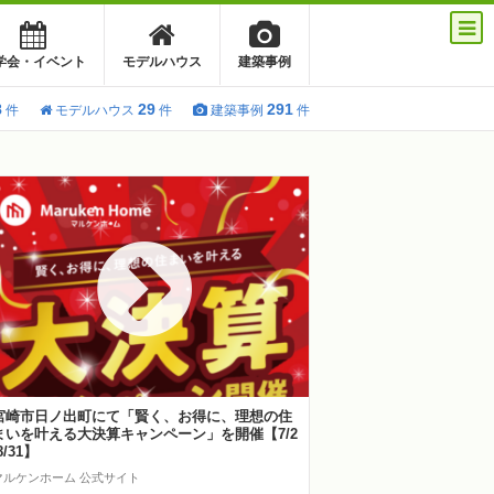
学会・イベント
モデルハウス
建築事例
8
29
291
件
モデルハウス
件
建築事例
件
宮崎市日ノ出町にて「賢く、お得に、理想の住
まいを叶える大決算キャンペーン」を開催【7/2
8/31】
マルケンホーム 公式サイト