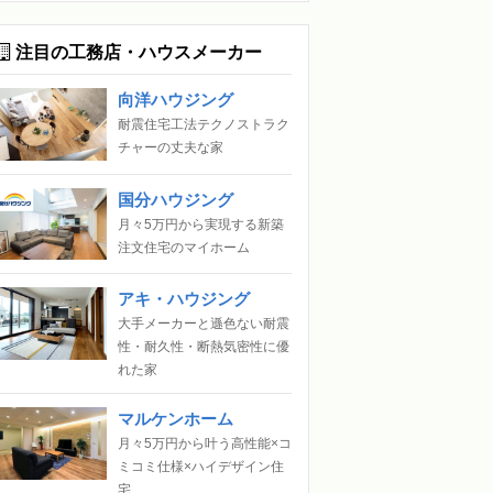
注目の工務店・ハウスメーカー
向洋ハウジング
耐震住宅工法テクノストラク
チャーの丈夫な家
国分ハウジング
月々5万円から実現する新築
注文住宅のマイホーム
アキ・ハウジング
大手メーカーと遜色ない耐震
性・耐久性・断熱気密性に優
れた家
マルケンホーム
月々5万円から叶う高性能×コ
ミコミ仕様×ハイデザイン住
宅