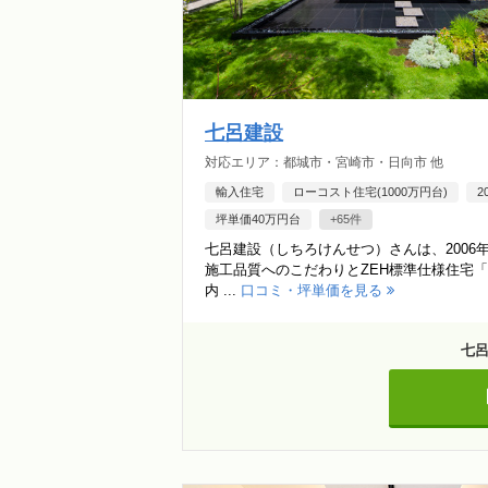
七呂建設
対応エリア：都城市・宮崎市・日向市 他
輸入住宅
ローコスト住宅(1000万円台)
2
坪単価40万円台
+65件
七呂建設（しちろけんせつ）さんは、200
施工品質へのこだわりとZEH標準仕様住宅「Z
内 ...
口コミ・坪単価を見る
七