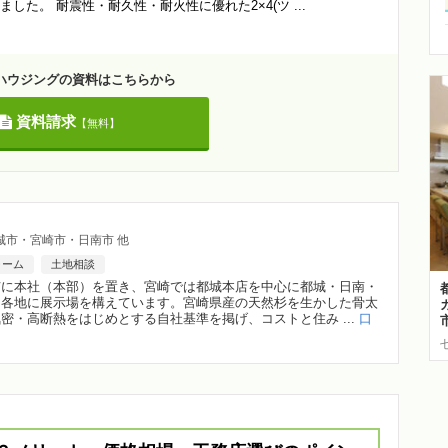
た。 耐震性・耐久性・耐火性に優れた2×4(ツ ...
ハウジングの資料はこちらから
資料請求
【無料】
城市・宮崎市・日南市 他
ォーム
土地相談
市に本社（本部）を置き、宮崎では都城本店を中心に都城・日南・
内各地に展示場を構えています。宮崎県産の天然杉を生かした骨太
密・高断熱をはじめとする自社基準を掲げ、コストと住み ...
口