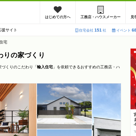
はじめての方へ
工務店・ハウスメーカー
見
応援サイト
151
6
住宅会社
社
イベント
住宅
わりの家づくり
家づくりのこだわり「
輸入住宅
」を依頼できるおすすめの工務店・ハ
-