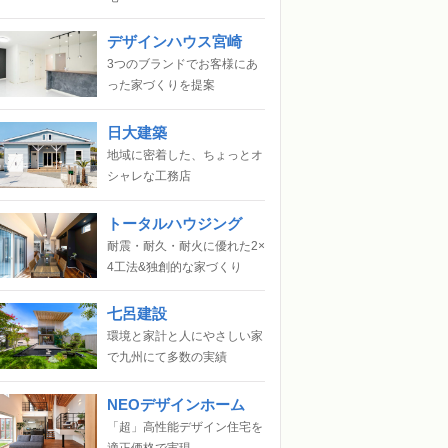
デザインハウス宮崎
3つのブランドでお客様にあ
った家づくりを提案
日大建築
地域に密着した、ちょっとオ
シャレな工務店
トータルハウジング
耐震・耐久・耐火に優れた2×
4工法&独創的な家づくり
七呂建設
環境と家計と人にやさしい家
で九州にて多数の実績
NEOデザインホーム
「超」高性能デザイン住宅を
適正価格で実現