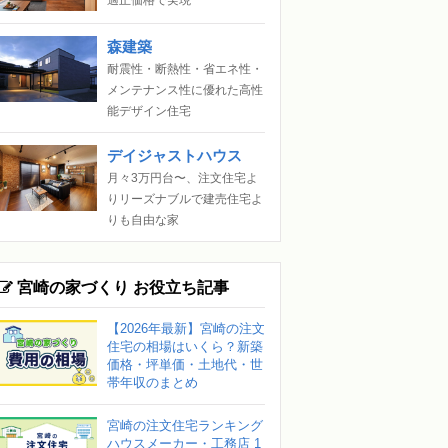
森建築
耐震性・断熱性・省エネ性・
メンテナンス性に優れた高性
能デザイン住宅
デイジャストハウス
月々3万円台〜、注文住宅よ
りリーズナブルで建売住宅よ
りも自由な家
宮崎の家づくり お役立ち記事
【2026年最新】宮崎の注文
住宅の相場はいくら？新築
価格・坪単価・土地代・世
帯年収のまとめ
宮崎の注文住宅ランキング
ハウスメーカー・工務店 1