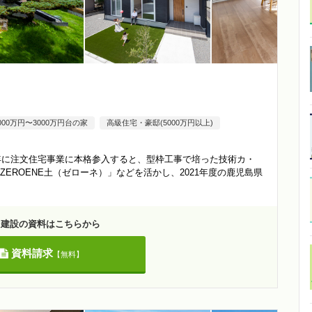
000万円〜3000万円台の家
高級住宅・豪邸(5000万円以上)
6年に注文住宅事業に本格参入すると、型枠工事で培った技術カ・
EROENE土（ゼローネ）」などを活かし、2021年度の鹿児島県
呂建設の資料はこちらから
資料請求
【無料】