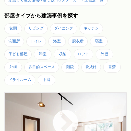
糸島市で注文住宅を建てるハウスメーカー・工務店一覧
部屋タイプから建築事例を探す
玄関
リビング
ダイニング
キッチン
洗面所
トイレ
浴室
脱衣所
寝室
子ども部屋
和室
収納
ロフト
外観
外構
多目的スペース
階段
吹抜け
書斎
ドライルーム
中庭