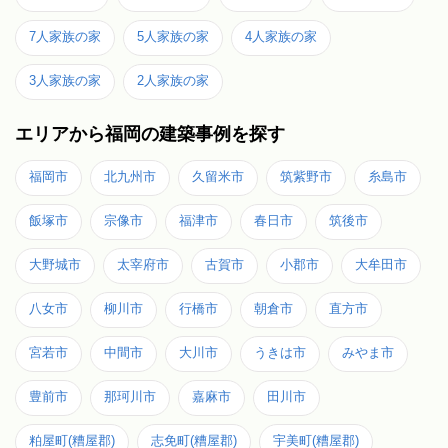
7人家族の家
5人家族の家
4人家族の家
3人家族の家
2人家族の家
エリアから福岡の建築事例を探す
福岡市
北九州市
久留米市
筑紫野市
糸島市
飯塚市
宗像市
福津市
春日市
筑後市
大野城市
太宰府市
古賀市
小郡市
大牟田市
八女市
柳川市
行橋市
朝倉市
直方市
宮若市
中間市
大川市
うきは市
みやま市
豊前市
那珂川市
嘉麻市
田川市
粕屋町(糟屋郡)
志免町(糟屋郡)
宇美町(糟屋郡)