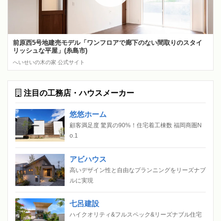
前原西5号地建売モデル「ワンフロアで廊下のない間取りのスタイ
リッシュな平屋」(糸島市)
へいせいの木の家 公式サイト
注目の工務店・ハウスメーカー
悠悠ホーム
顧客満足度 驚異の90%！住宅着工棟数 福岡商圏N
o.1
アビハウス
高いデザイン性と自由なプランニングをリーズナブ
ルに実現
七呂建設
ハイクオリティ&フルスペック&リーズナブル住宅