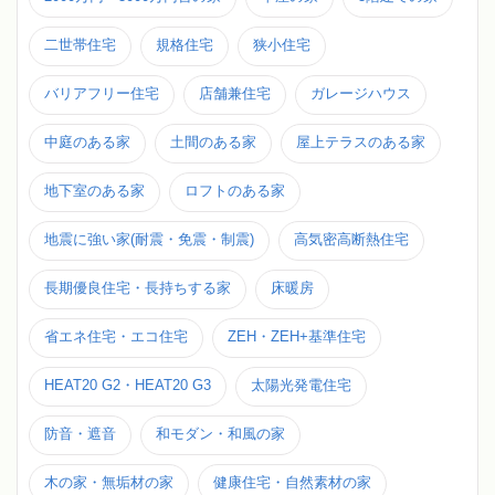
二世帯住宅
規格住宅
狭小住宅
バリアフリー住宅
店舗兼住宅
ガレージハウス
中庭のある家
土間のある家
屋上テラスのある家
地下室のある家
ロフトのある家
地震に強い家(耐震・免震・制震)
高気密高断熱住宅
長期優良住宅・長持ちする家
床暖房
省エネ住宅・エコ住宅
ZEH・ZEH+基準住宅
HEAT20 G2・HEAT20 G3
太陽光発電住宅
防音・遮音
和モダン・和風の家
木の家・無垢材の家
健康住宅・自然素材の家