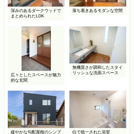
深みのあるダークウッドで
落ち着きあるモダンな空間
まとめられたLDK
無機質さが調和したスタイ
リッシュな洗面スペース
広々としたスペースが魅力
的な玄関
緩やかな勾配屋根のシンプ
白で統一された浴室