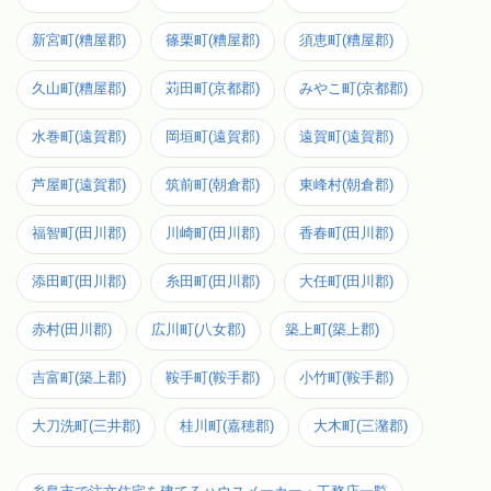
新宮町(糟屋郡)
篠栗町(糟屋郡)
須恵町(糟屋郡)
久山町(糟屋郡)
苅田町(京都郡)
みやこ町(京都郡)
水巻町(遠賀郡)
岡垣町(遠賀郡)
遠賀町(遠賀郡)
芦屋町(遠賀郡)
筑前町(朝倉郡)
東峰村(朝倉郡)
福智町(田川郡)
川崎町(田川郡)
香春町(田川郡)
添田町(田川郡)
糸田町(田川郡)
大任町(田川郡)
赤村(田川郡)
広川町(八女郡)
築上町(築上郡)
吉富町(築上郡)
鞍手町(鞍手郡)
小竹町(鞍手郡)
大刀洗町(三井郡)
桂川町(嘉穂郡)
大木町(三潴郡)