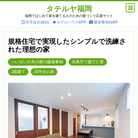
タテルヤ福岡
福岡ではじめて家を建てる人のための家づくり応援サイト
住宅会社
社
モデルハウス
件
建築事例
件
311
67
119
規格住宅で実現したシンプルで洗練さ
れた理想の家
へいせいの木の家の建築事例
糸島市で建てた家
2階建て
30坪台の家