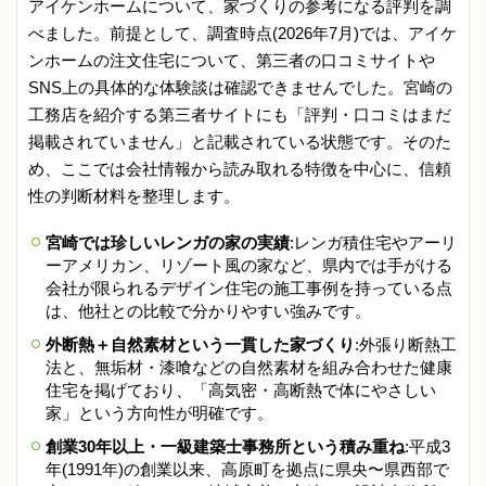
アイケンホームについて、家づくりの参考になる評判を調
べました。前提として、調査時点(2026年7月)では、アイケ
ンホームの注文住宅について、第三者の口コミサイトや
SNS上の具体的な体験談は確認できませんでした。宮崎の
工務店を紹介する第三者サイトにも「評判・口コミはまだ
掲載されていません」と記載されている状態です。そのた
め、ここでは会社情報から読み取れる特徴を中心に、信頼
性の判断材料を整理します。
宮崎では珍しいレンガの家の実績
:レンガ積住宅やアーリ
ーアメリカン、リゾート風の家など、県内では手がける
会社が限られるデザイン住宅の施工事例を持っている点
は、他社との比較で分かりやすい強みです。
外断熱＋自然素材という一貫した家づくり
:外張り断熱工
法と、無垢材・漆喰などの自然素材を組み合わせた健康
住宅を掲げており、「高気密・高断熱で体にやさしい
家」という方向性が明確です。
創業30年以上・一級建築士事務所という積み重ね
:平成3
年(1991年)の創業以来、高原町を拠点に県央〜県西部で