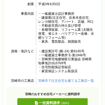
創業
平成3年6月6日
事業内容
・一級建築士設計事務所
・建築業(注文住宅、在来木造住宅、
レンガ積住宅、アパート、店舗、RC)
・不動産売買の仲介及び管理
・各種増改築、リフォーム業 (太陽光
発電、省エネ・バリアフリー改修、水
廻りリフォーム等)
・家具、電気製品、雑貨販売
資格・免許など
・建設業許可 (般-24) 第9145号
・一級建築士事務所 E-第1946号
・宮崎県宅地建物取引業協会 宮崎県
知事免許(6)3769号
・住宅性能保証登録店
・家賃保証システム取扱店
宮崎市の工務店
宮崎市で注文住宅を建てる工務店一覧
宮崎のおすすめ住宅メーカーに資料請求
一括資料請求
【無料】