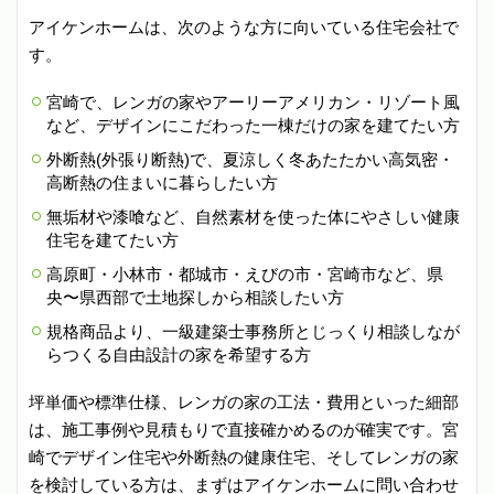
アイケンホームは、次のような方に向いている住宅会社で
す。
宮崎で、レンガの家やアーリーアメリカン・リゾート風
など、デザインにこだわった一棟だけの家を建てたい方
外断熱(外張り断熱)で、夏涼しく冬あたたかい高気密・
高断熱の住まいに暮らしたい方
無垢材や漆喰など、自然素材を使った体にやさしい健康
住宅を建てたい方
高原町・小林市・都城市・えびの市・宮崎市など、県
央〜県西部で土地探しから相談したい方
規格商品より、一級建築士事務所とじっくり相談しなが
らつくる自由設計の家を希望する方
坪単価や標準仕様、レンガの家の工法・費用といった細部
は、施工事例や見積もりで直接確かめるのが確実です。宮
崎でデザイン住宅や外断熱の健康住宅、そしてレンガの家
を検討している方は、まずはアイケンホームに問い合わせ