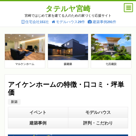
タテルヤ宮崎
宮崎ではじめて家を建てる人のための家づくり応援サイト
住宅会社
社
モデルハウス
件
建築事例
件
151
29
291
マルケンホーム
森建築
七呂建設
アイケンホームの特徴・口コミ・坪単
価
新築
イベント
モデルハウス
建築事例
評判・こだわり