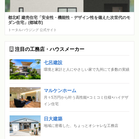
都北町 建売住宅「安全性・機能性・デザイン性を備えた次世代のモ
ダン住宅」(都城市)
トータルハウジング 公式サイト
注目の工務店・ハウスメーカー
七呂建設
環境と家計と人にやさしい家で九州にて多数の実績
マルケンホーム
月々5万円から叶う高性能×コミコミ仕様×ハイデザ
イン住宅
日大建築
地域に密着した、ちょっとオシャレな工務店