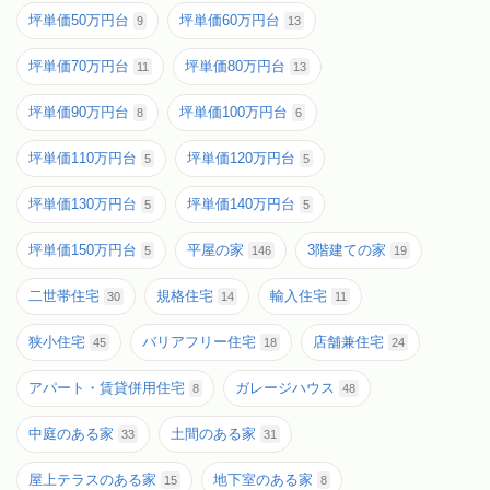
坪単価50万円台
坪単価60万円台
9
13
坪単価70万円台
坪単価80万円台
11
13
坪単価90万円台
坪単価100万円台
8
6
坪単価110万円台
坪単価120万円台
5
5
坪単価130万円台
坪単価140万円台
5
5
坪単価150万円台
平屋の家
3階建ての家
5
146
19
二世帯住宅
規格住宅
輸入住宅
30
14
11
狭小住宅
バリアフリー住宅
店舗兼住宅
45
18
24
アパート・賃貸併用住宅
ガレージハウス
8
48
中庭のある家
土間のある家
33
31
屋上テラスのある家
地下室のある家
15
8