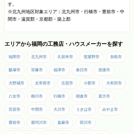
す。
※北九州地区対象エリア：北九州市・行橋市・豊前市・中
間市・遠賀郡・京都郡・築上郡
エリアから福岡の工務店・ハウスメーカーを探す
福岡市
北九州市
久留米市
筑紫野市
糸島市
飯塚市
宗像市
福津市
春日市
筑後市
大野城市
太宰府市
古賀市
小郡市
大牟田市
八女市
柳川市
行橋市
朝倉市
直方市
宮若市
中間市
大川市
うきは市
みやま市
豊前市
那珂川市
嘉麻市
田川市