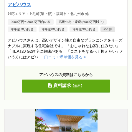
アビハウス
対応エリア：上毛町(築上郡)・福岡市・北九州市 他
2000万円〜3000万円台の家
高級住宅・豪邸(5000万円以上)
坪単価70万円台
坪単価80万円台
坪単価90万円台
+51件
アビハウスさんは、高いデザイン性と自由なプランニングをリーズ
ナブルに実現する住宅会社です。 「おしゃれなお家に住みたい」
「HEAT20 G2住宅に興味がある」「コストをなるべく抑えたい」と
いう方にはアビハ ...
口コミ・坪単価を見る
アビハウスの資料はこちらから
資料請求
【無料】