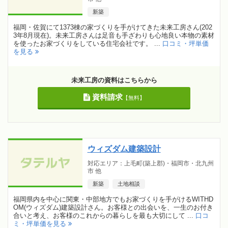
新築
福岡・佐賀にて1373棟の家づくりを手がけてきた未来工房さん(202
3年8月現在)。未来工房さんは足音も手ざわりも心地良い本物の素材
を使ったお家づくりをしている住宅会社です。 ...
口コミ・坪単価
を見る
未来工房の資料はこちらから
資料請求
【無料】
ウィズダム建築設計
対応エリア：上毛町(築上郡)・福岡市・北九州
市 他
新築
土地相談
福岡県内を中心に関東・中部地方でもお家づくりを手がけるWITHD
OM(ウィズダム)建築設計さん。お客様との出会いを、一生のお付き
合いと考え、お客様のこれからの暮らしを最も大切にして ...
口コ
ミ・坪単価を見る