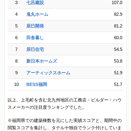
3
七呂建設
107.0
4
鬼丸ホーム
82.9
5
辰巳開発
81.2
6
田舎暮し
60.0
7
辰巳住宅
54.5
8
新日本ホームズ
53.8
9
アーティックスホーム
51.9
10
BESS福岡
51.7
以上、上毛町を含む北九州地区の工務店・ビルダー・ハウ
スメーカーの注目度ランキングでした。
※福岡県での建築棟数を元にした実績スコアと、期間中の
閲覧スコアを集計し、タテルヤ独自でランク付けしていま