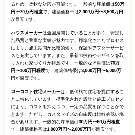
るため、柔軟な対応が可能です。一般的な坪単価は
50万
円〜70万円程度
で、建築価格帯は
2,000万円〜3,500万円
が目安です。
ハウスメーカー
は全国展開していることが多く、安定し
た品質と豊富な実績が魅力です。標準化されたプロセス
により、施工期間が比較的短く、保証やアフターサービ
スも充実しています。また、最新の技術やデザインを取
り入れた家づくりが得意です。一般的な坪単価は
70万
円〜100万円程度
で、建築価格帯は
3,000万円〜5,000万
円
が目安です。
ローコスト住宅メーカー
は、低価格で住宅を提供するこ
とに特化しています。標準化された設計と施工プロセス
により、コストを抑えつつ、一定の品質を保つことがで
きます。ただし、カスタマイズの自由度は比較的低い場
合があります。一般的な坪単価は
30万円〜50万円程度
で、建築価格帯は
1,000万円〜2,000万円
が目安です。