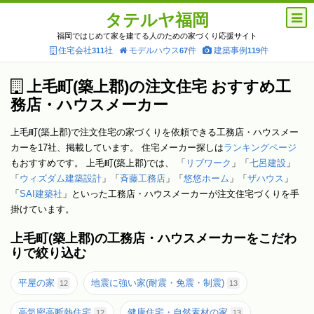
タテルヤ福岡
福岡ではじめて家を建てる人のための家づくり応援サイト
住宅会社
社
モデルハウス
件
建築事例
件
311
67
119
上毛町(築上郡)の注文住宅 おすすめ工
務店・ハウスメーカー
上毛町(築上郡)で注文住宅の家づくりを依頼できる工務店・ハウスメー
カーを17社、掲載しています。 住宅メーカー探しは
ランキングページ
もおすすめです。 上毛町(築上郡)では、 「
リブワーク
」「
七呂建設
」
「
ウィズダム建築設計
」「
斉藤工務店
」「
悠悠ホーム
」「
ザハウス
」
「
SAI建築社
」といった工務店・ハウスメーカーが注文住宅づくりを手
掛けています。
上毛町(築上郡)の工務店・ハウスメーカーをこだわ
りで絞り込む
平屋の家
地震に強い家(耐震・免震・制震)
12
13
高気密高断熱住宅
健康住宅・自然素材の家
12
13