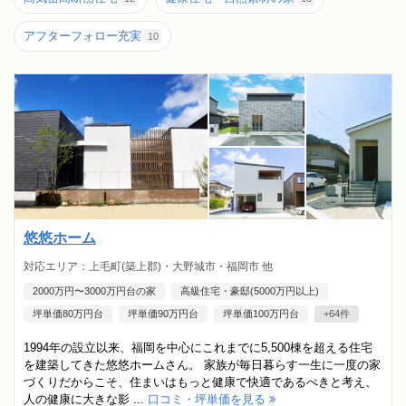
アフターフォロー充実
10
悠悠ホーム
対応エリア：上毛町(築上郡)・大野城市・福岡市 他
2000万円〜3000万円台の家
高級住宅・豪邸(5000万円以上)
坪単価80万円台
坪単価90万円台
坪単価100万円台
+64件
1994年の設立以来、福岡を中心にこれまでに5,500棟を超える住宅
を建築してきた悠悠ホームさん。 家族が毎日暮らす一生に一度の家
づくりだからこそ、住まいはもっと健康で快適であるべきと考え、
人の健康に大きな影 ...
口コミ・坪単価を見る