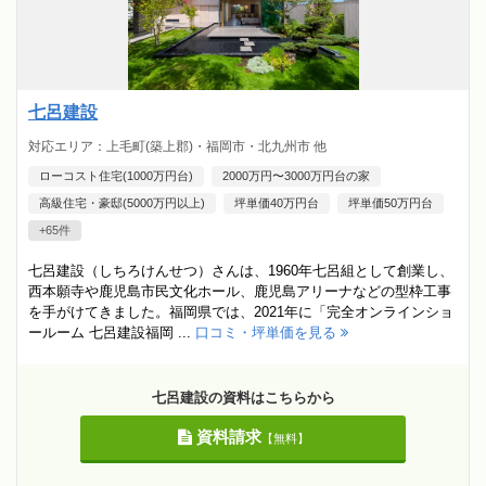
七呂建設
対応エリア：上毛町(築上郡)・福岡市・北九州市 他
ローコスト住宅(1000万円台)
2000万円〜3000万円台の家
高級住宅・豪邸(5000万円以上)
坪単価40万円台
坪単価50万円台
+65件
七呂建設（しちろけんせつ）さんは、1960年七呂組として創業し、
西本願寺や鹿児島市民文化ホール、鹿児島アリーナなどの型枠工事
を手がけてきました。福岡県では、2021年に「完全オンラインショ
ールーム 七呂建設福岡 ...
口コミ・坪単価を見る
七呂建設の資料はこちらから
資料請求
【無料】