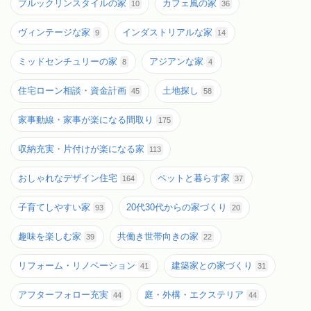
ブルックリンスタイルの家
カフェ風の家
10
36
ヴィンテージな家
インダストリアルな家
9
14
ミッドセンチュリーの家
アジアンな家
8
4
住宅ローン相談・資金計画
土地探し
45
58
家事動線・家事が楽になる間取り
175
収納充実・片付けが楽になる家
113
おしゃれなデザイン住宅
ペットと暮らす家
164
37
子育てしやすい家
20代30代からの家づくり
93
20
趣味を楽しむ家
共働き世帯向きの家
39
22
リフォーム・リノベーション
建築家との家づくり
41
31
アフターフォロー充実
庭・外構・エクステリア
44
44