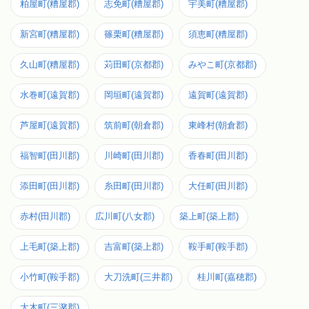
粕屋町(糟屋郡)
志免町(糟屋郡)
宇美町(糟屋郡)
新宮町(糟屋郡)
篠栗町(糟屋郡)
須恵町(糟屋郡)
久山町(糟屋郡)
苅田町(京都郡)
みやこ町(京都郡)
水巻町(遠賀郡)
岡垣町(遠賀郡)
遠賀町(遠賀郡)
芦屋町(遠賀郡)
筑前町(朝倉郡)
東峰村(朝倉郡)
福智町(田川郡)
川崎町(田川郡)
香春町(田川郡)
添田町(田川郡)
糸田町(田川郡)
大任町(田川郡)
赤村(田川郡)
広川町(八女郡)
築上町(築上郡)
上毛町(築上郡)
吉富町(築上郡)
鞍手町(鞍手郡)
小竹町(鞍手郡)
大刀洗町(三井郡)
桂川町(嘉穂郡)
大木町(三潴郡)