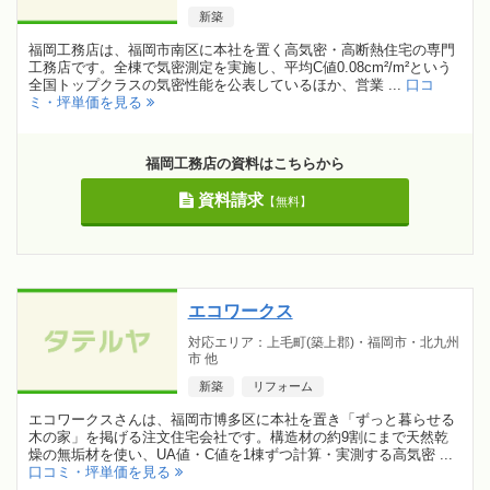
新築
福岡工務店は、福岡市南区に本社を置く高気密・高断熱住宅の専門
工務店です。全棟で気密測定を実施し、平均C値0.08cm²/m²という
全国トップクラスの気密性能を公表しているほか、営業 ...
口コ
ミ・坪単価を見る
福岡工務店の資料はこちらから
資料請求
【無料】
エコワークス
対応エリア：上毛町(築上郡)・福岡市・北九州
市 他
新築
リフォーム
エコワークスさんは、福岡市博多区に本社を置き「ずっと暮らせる
木の家」を掲げる注文住宅会社です。構造材の約9割にまで天然乾
燥の無垢材を使い、UA値・C値を1棟ずつ計算・実測する高気密 ...
口コミ・坪単価を見る