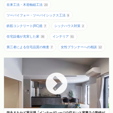
在来工法・木造軸組工法
23
ツーバイフォー・ツーバイシックス工法
9
鉄筋コンクリート(RC)造
シックハウス対策
7
2
住宅設備が充実した家
インテリア
35
51
第三者による住宅品質の検査
女性プランナーへの相談
7
12
弥永まちかど展示場「インナーガレージの佇まいと家事ラク動線が