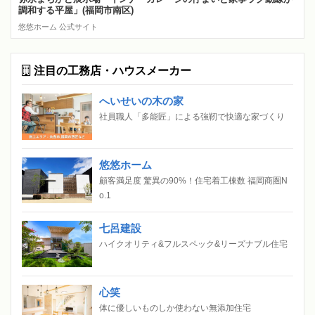
調和する平屋」(福岡市南区)
悠悠ホーム 公式サイト
注目の工務店・ハウスメーカー
へいせいの木の家
社員職人「多能匠」による強靭で快適な家づくり
悠悠ホーム
顧客満足度 驚異の90%！住宅着工棟数 福岡商圏N
o.1
七呂建設
ハイクオリティ&フルスペック&リーズナブル住宅
心笑
体に優しいものしか使わない無添加住宅