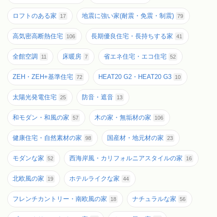
ロフトのある家
地震に強い家(耐震・免震・制震)
17
79
高気密高断熱住宅
長期優良住宅・長持ちする家
106
41
全館空調
床暖房
省エネ住宅・エコ住宅
11
7
52
ZEH・ZEH+基準住宅
HEAT20 G2・HEAT20 G3
72
10
太陽光発電住宅
防音・遮音
25
13
和モダン・和風の家
木の家・無垢材の家
57
106
健康住宅・自然素材の家
国産材・地元材の家
98
23
モダンな家
西海岸風・カリフォルニアスタイルの家
52
16
北欧風の家
ホテルライクな家
19
44
フレンチカントリー・南欧風の家
ナチュラルな家
18
56