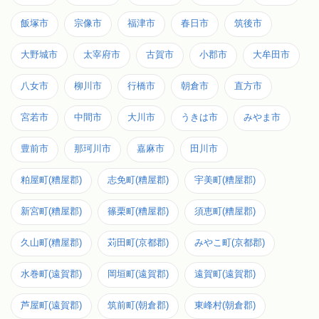
飯塚市
宗像市
福津市
春日市
筑後市
大野城市
太宰府市
古賀市
小郡市
大牟田市
八女市
柳川市
行橋市
朝倉市
直方市
宮若市
中間市
大川市
うきは市
みやま市
豊前市
那珂川市
嘉麻市
田川市
粕屋町(糟屋郡)
志免町(糟屋郡)
宇美町(糟屋郡)
新宮町(糟屋郡)
篠栗町(糟屋郡)
須恵町(糟屋郡)
久山町(糟屋郡)
苅田町(京都郡)
みやこ町(京都郡)
水巻町(遠賀郡)
岡垣町(遠賀郡)
遠賀町(遠賀郡)
芦屋町(遠賀郡)
筑前町(朝倉郡)
東峰村(朝倉郡)