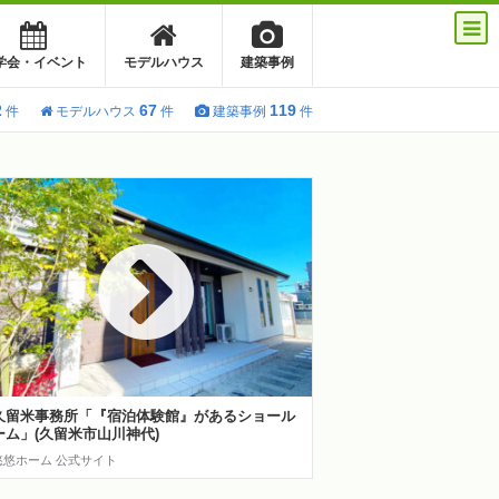
学会・イベント
モデルハウス
建築事例
2
67
119
件
モデルハウス
件
建築事例
件
久留米事務所「『宿泊体験館』があるショール
ーム」(久留米市山川神代)
悠悠ホーム 公式サイト