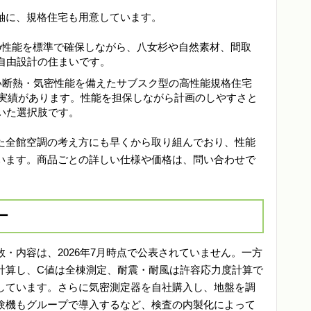
軸に、規格住宅も用意しています。
密の性能を標準で確保しながら、八女杉や自然素材、間取
自由設計の住まいです。
高い断熱・気密性能を備えたサブスク型の高性能規格住宅
の実績があります。性能を担保しながら計画のしやすさと
いた選択肢です。
た全館空調の考え方にも早くから取り組んでおり、性能
います。商品ごとの詳しい仕様や価格は、問い合わせで
ー
・内容は、2026年7月時点で公表されていません。一方
計算し、C値は全棟測定、耐震・耐風は許容応力度計算で
しています。さらに気密測定器を自社購入し、地盤を調
験機もグループで導入するなど、検査の内製化によって