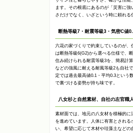
ます。その根底にあるのが「災害に強
さだけでなく、いざという時に頼れる
断熱等級7・耐震等級3・気密C値0
六花の家づくりで約束しているのが、住
は断熱等級6(G2)から選べる仕様で
住み続けられる耐震等級3を、簡易計
などの強風に耐える耐風等級2も自社で
定では過去最高値0.1・平均0.3と
で裏づける姿勢が持ち味です。
八女杉と自然素材、自社の左官職
素材面では、地元の八女材を積極的に
を進めています。人体に有害とされる
い、希望に応じて木材や珪藻土などの