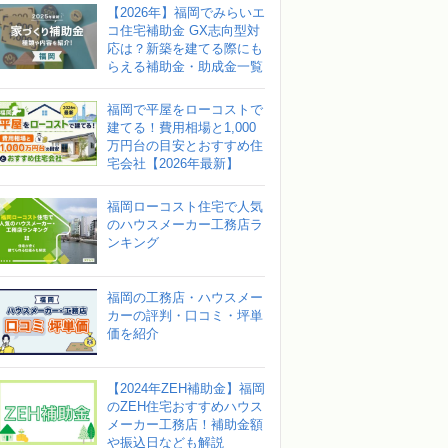
【2026年】福岡でみらいエ
コ住宅補助金 GX志向型対
応は？新築を建てる際にも
らえる補助金・助成金一覧
福岡で平屋をローコストで
建てる！費用相場と1,000
万円台の目安とおすすめ住
宅会社【2026年最新】
福岡ローコスト住宅で人気
のハウスメーカー工務店ラ
ンキング
福岡の工務店・ハウスメー
カーの評判・口コミ・坪単
価を紹介
【2024年ZEH補助金】福岡
のZEH住宅おすすめハウス
メーカー工務店！補助金額
や振込日なども解説