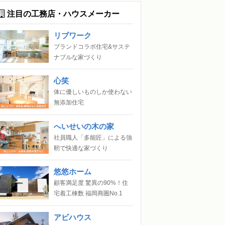
注目の工務店・ハウスメーカー
リブワーク
ブランドコラボ住宅&サステ
ナブルな家づくり
心笑
体に優しいものしか使わない
無添加住宅
へいせいの木の家
社員職人「多能匠」による強
靭で快適な家づくり
悠悠ホーム
顧客満足度 驚異の90%！住
宅着工棟数 福岡商圏No.1
アビハウス