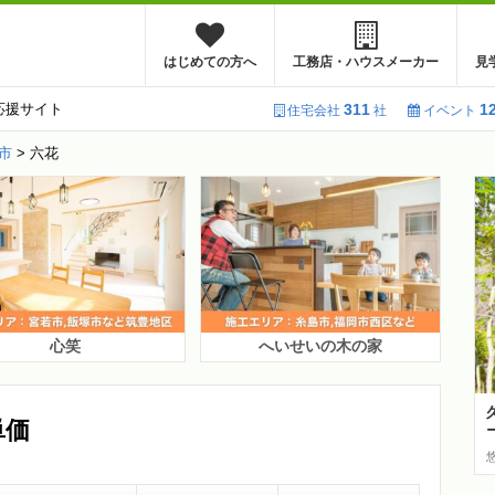
はじめての方へ
工務店・ハウスメーカー
見
応援サイト
311
1
住宅会社
社
イベント
市
>
六花
心笑
へいせいの木の家
単価