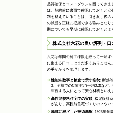
品質確保とコストダウンを図ってきま
は、契約前に書面で確認しておくと安
制を整えていることは、引き渡し後の
の状態を正確に把握できる強みとなり
期についても早期に確認しておくとよ
株式会社六花の良い評判・口
六花は年間の施工棟数を絞って一邸ず
に集まる口コミはまだ多くありません
の手がかりを整理します。
性能を数字と検査で示す姿勢
: 断
3、全棟でのC値測定(平均0.3)
重視する人にとって安心材料といえ
高性能規格住宅での実績
: 松尾設計室
があり、高性能住宅づくりのノウハ
地域に根ざした技術基盤
: 192