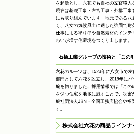
を起源とし、六花でも自社の左官職人
現在は基礎工事・左官工事・外構工事
にも取り組んでいます。地元である八
く、八女の気候風土に適した強固で耐
仕事による塗り壁や自然素材のインテ
わいが増す住環境をつくり出します。
石橋工業グループの技術と「この
六花のルーツは、1923年に八女市で左
部門として六花を設立し、2019年に
舵を切りました。採用情報では「この町
を保つ住宅を地域に残すことで、災害
般社団法人JBN・全国工務店協会や
す。
株式会社六花の商品ラインナ