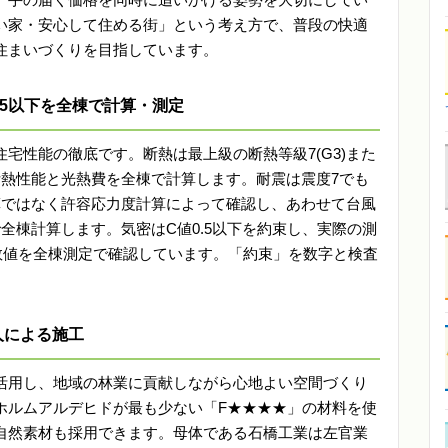
い家・安心して住める街」という考え方で、普段の快適
住まいづくりを目指しています。
.5以下を全棟で計算・測定
宅性能の徹底です。断熱は最上級の断熱等級7(G3)また
、断熱性能と光熱費を全棟で計算します。耐震は震度7でも
算ではなく許容応力度計算によって確認し、あわせて台風
全棟計算します。気密はC値0.5以下を約束し、実際の測
いう数値を全棟測定で確認しています。「約束」を数字と検査
人による施工
活用し、地域の林業に貢献しながら心地よい空間づくり
ホルムアルデヒドが最も少ない「F★★★★」の材料を使
自然素材も採用できます。母体である石橋工業は左官業