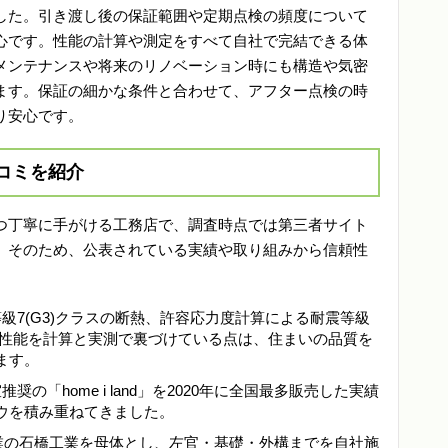
した。引き渡し後の保証範囲や定期点検の頻度について
心です。性能の計算や測定をすべて自社で完結できる体
メンテナンスや将来のリノベーション時にも構造や気密
ます。保証の細かな条件と合わせて、アフター点検の時
り安心です。
コミを紹介
つ丁寧に手がける工務店で、調査時点では第三者サイト
。そのため、公表されている実績や取り組みから信頼性
熱等級7(G3)クラスの断熱、許容応力度計算による耐震等級
など、性能を計算と実測で裏づけている点は、住まいの品質を
ます。
推奨の「home i land」を2020年に全国最多販売した実績
ウを積み重ねてきました。
3年創業の石橋工業を母体とし、左官・基礎・外構までを自社施