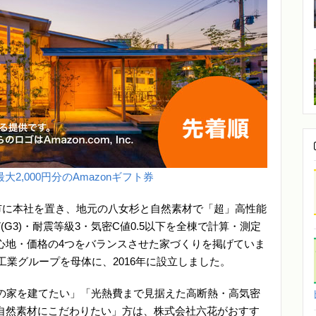
大2,000円分のAmazonギフト券
市に本社を置き、地元の八女杉と自然素材で「超」高性能
G3)・耐震等級3・気密C値0.5以下を全棟で計算・測定
心地・価格の4つをバランスさせた家づくりを掲げていま
工業グループを母体に、2016年に設立しました。
3の家を建てたい」「光熱費まで見据えた高断熱・高気密
自然素材にこだわりたい」方は、株式会社六花がおすす