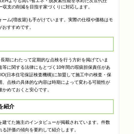
来のZEHよりも高い省エネ・脱炭素性能を求めた次世代仕
ー収支の削減を目指す家づくりに対応します。
ーム(増改築)も手がけています。実際の仕様や価格はモ
がおすすめです。
と長期にわたって定期的な点検を行う方針を掲げていま
進等に関する法律にもとづく10年間の瑕疵担保責任があ
IO(日本住宅保証検査機構)に加盟して施工中の検査・保
囲、点検の具体的な内容は時期によって変わる可能性が
確かめておくと安心です。
を紹介
を建てた施主のインタビューが掲載されています。件数
れる評価の傾向を要約して紹介します。