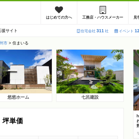
はじめての方へ
工務店・ハウスメーカー
見
応援サイト
311
1
住宅会社
社
イベント
州市
>
住まいる
悠悠ホーム
七呂建設
・坪単価