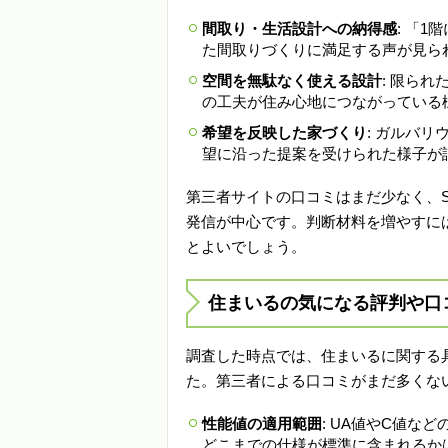
間取り・生活設計への納得感
: 「
た間取りづくりに満足する声が見ら
空間を無駄なく使える設計
: 限ら
の工夫が住み心地につながっている
希望を反映した家づくり
: ガルバ
望に沿った提案を受けられた様子が
第三者サイトの口コミはまだ少なく、SNS(
発信が中心です。判断材料を増やすに
とよいでしょう。
住まいるの気になる評判や口
調査した時点では、住まいるに関する
た。第三者による口コミがまだ多くな
性能値の適用範囲
: UA値やC値
どこまでの仕様が標準に含まれるか