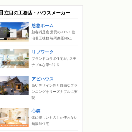
注目の工務店・ハウスメーカー
悠悠ホーム
顧客満足度 驚異の90%！住
宅着工棟数 福岡商圏No.1
リブワーク
ブランドコラボ住宅&サステ
ナブルな家づくり
アビハウス
高いデザイン性と自由なプラ
ンニングをリーズナブルに実
現
心笑
体に優しいものしか使わない
無添加住宅