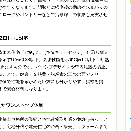
けやすくなります。間取りは帰宅後の動線や水まわりの
クロークやパントリーなど生活動線上の収納も充実させ
 ZEH」に対応
ネ住宅「kitaQ ZEH(キタキューゼッチ)」に取り組ん
すUA値0.38以下、気密性能を示すC値1.0以下、断熱
を満たすものです。パッシブデザインや壁内結露の防止、
ることで、健康・光熱費・脱炭素の三つの面でメリット
数値で性能を確かめたい方にも分かりやすい指標を掲げ
えで安心材料になります。
えたワンストップ体制
建築士事務所の登録と宅地建物取引業の免許を持ってい
く、宅地分譲や建売住宅の企画・販売、リフォームまで