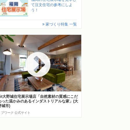
て注文住宅の参考にしよ
う！
家づくり特集 一覧
hit大野城住宅展示場店「自然素材の質感にこだ
わった温かみのあるインダストリアルな家」(大
野城市)
リブワーク 公式サイト