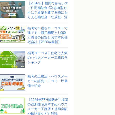
【2026年】福岡でみらいエ
コ住宅補助金 GX志向型対
応は？新築を建てる際にも
らえる補助金・助成金一覧
福岡で平屋をローコストで
建てる！費用相場と1,000
万円台の目安とおすすめ住
宅会社【2026年最新】
福岡ローコスト住宅で人気
のハウスメーカー工務店ラ
ンキング
福岡の工務店・ハウスメー
カーの評判・口コミ・坪単
価を紹介
【2024年ZEH補助金】福岡
のZEH住宅おすすめハウス
メーカー工務店！補助金額
や振込日なども解説