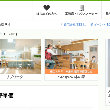
はじめての方へ
工務店・ハウスメーカー
見
応援サイト
311
1
住宅会社
社
イベント
市
>
CONIQ
リブワーク
へいせいの木の家
坪単価