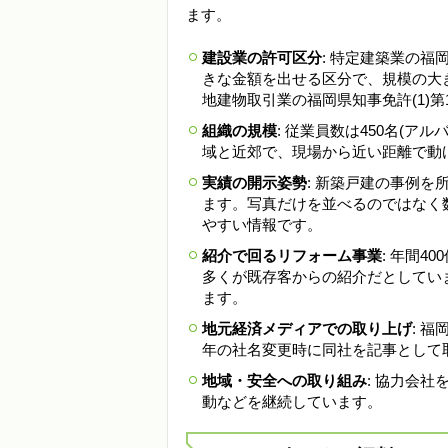
ます。
建設業の許可区分
: 特定建築業の福岡
きな金額を出せる区分で、規模の大
地建物取引業の福岡県知事免許(1)第
組織の規模
: 従業員数は450名(ア
域と近郊で、現場から近い距離で動
実績の開示姿勢
: 新築戸建の事例
ます。写真だけを並べるのではなく
やすい情報です。
紹介で回るリフォーム事業
: 年間
多くが既存客からの紹介だとしてい
ます。
地元経済メディアでの取り上げ
: 福
年の社名変更時に同社を記事として
地域・安全への取り組み
: 協力会
動などを継続しています。