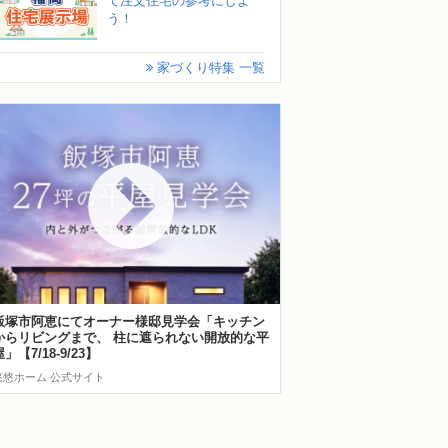
て注文住宅の参考にしよ
う！
家づくり特集 一覧
飯塚市阿恵にてオーナー様邸見学会「キッチン
からリビングまで、 柱に遮られない開放的な平
屋」【7/18-9/23】
悠悠ホーム 公式サイト