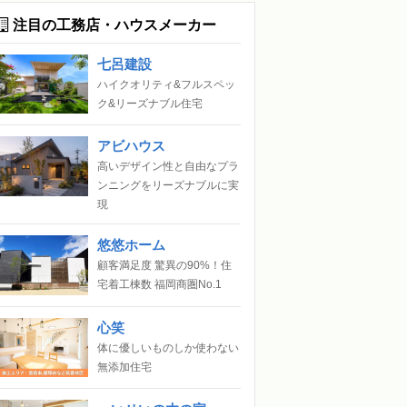
注目の工務店・ハウスメーカー
七呂建設
ハイクオリティ&フルスペッ
ク&リーズナブル住宅
アビハウス
高いデザイン性と自由なプラ
ンニングをリーズナブルに実
現
悠悠ホーム
顧客満足度 驚異の90%！住
宅着工棟数 福岡商圏No.1
心笑
体に優しいものしか使わない
無添加住宅