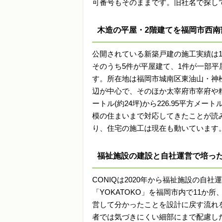
可番号もそのままです。旧社名で探し
木造の平屋・2階建てを福岡市西南
公開されている新築戸建の施工実績は1
そのうち5件が平屋建て、1件が一部平
す。所在地は福岡市城南区東油山・神
辺が中心で、そのほか太宰府市宰府や糟
ートル(約24坪)から226.95平方メ
模の住まいまで対応してきたことが読み取
り、住宅の施工は現在も動いています
福祉施設の建設と自社運営で培っ
CONIQは2020年から福祉施設の自
「YOKATOKO」を福岡市内で11
営して分かったことを設計に戻す流れ
者では気づきにくい細部にまで配慮し