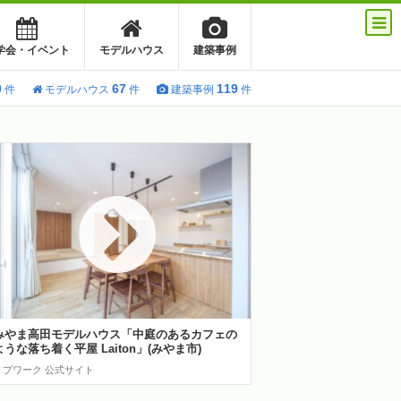
学会・イベント
モデルハウス
建築事例
0
67
119
件
モデルハウス
件
建築事例
件
みやま高田モデルハウス「中庭のあるカフェの
ような落ち着く平屋 Laiton」(みやま市)
リブワーク 公式サイト