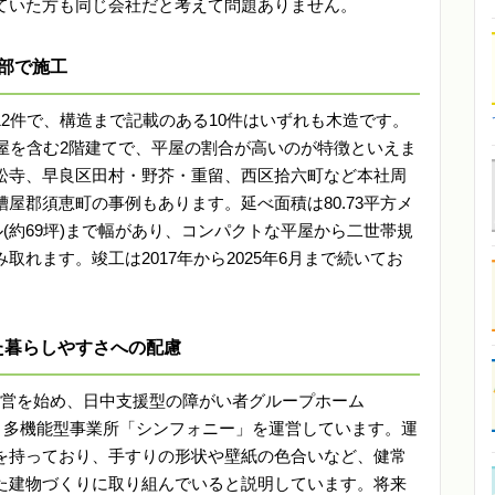
ていた方も同じ会社だと考えて問題ありません。
部で施工
2件で、構造まで記載のある10件はいずれも木造です。
屋を含む2階建てで、平屋の割合が高いのが特徴といえま
松寺、早良区田村・野芥・重留、西区拾六町など本社周
屋郡須恵町の事例もあります。延べ面積は80.73平方メ
ートル(約69坪)まで幅があり、コンパクトな平屋から二世帯規
れます。竣工は2017年から2025年6月まで続いてお
。
た暮らしやすさへの配慮
社運営を始め、日中支援型の障がい者グループホーム
か所、多機能型事業所「シンフォニー」を運営しています。運
を持っており、手すりの形状や壁紙の色合いなど、健常
た建物づくりに取り組んでいると説明しています。将来